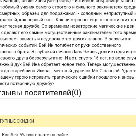
ь Ванцзы, он же Ханьгуан-цзюнь) - истинное сокровище клана 
 любимый ученик самого строгого и сильного заклинателя сред
смертных, образец для подражания, - холодный, неприступный 
красный, как первый снег. Как ни странно, еще в юности этих д
жет тесная дружба. Со временем новаторские магические идеи
 сделают его самым могущественным заклинателем того време
 вызовет зависть и недовольство других кланов. В результате
гических событий, Вэй Ин погибнет от руки собственного
ванного брата. В глубокой печали Лань Чжань долгие годы ище
 своего друга безрезультатно. И вот, спустя 16 лет, по воле случ
ежный дух Вэй Ина обретает новое тело. Теперь могущественн
огда старейшина Илина - местный дурачок Мо Сюаньюй. Удаст
нашему герою исправить трагические ошибки прошлого и вновь
ести потерянную дружбу?
тзывы посетителей(
0
)
ТУПНЫЕ СКИДКИ
Кэшбек 5% при оплате на сайте