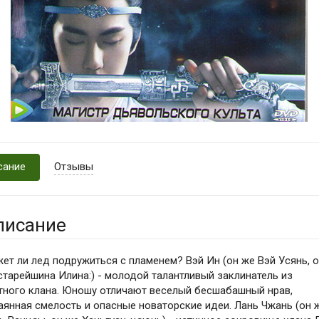
сание
Отзывы
писание
ет ли лед подружиться с пламенем? Вэй Ин (он же Вэй Усянь, 
cтарейшина Илина:) - молодой талантливый заклинатель из
тного клана. Юношу отличают веселый бесшабашный нрав,
аянная смелость и опасные новаторские идеи. Лань Чжань (он 