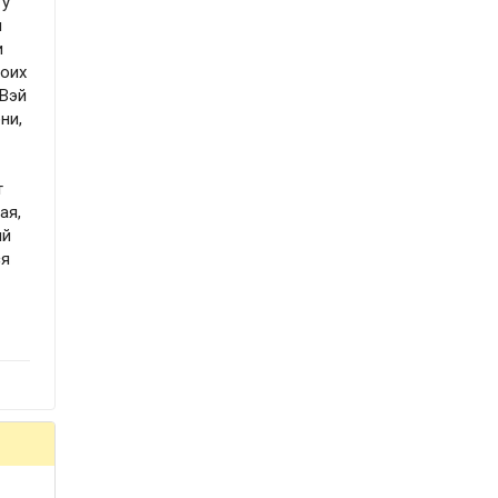
Гу
и
и
воих
 Вэй
ни,
т
ая,
ый
ся