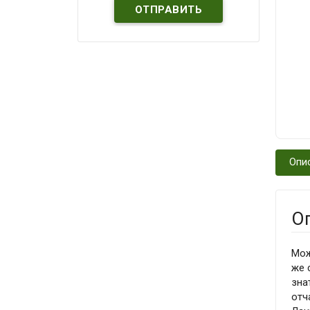
Опи
О
Мож
же 
зна
отч