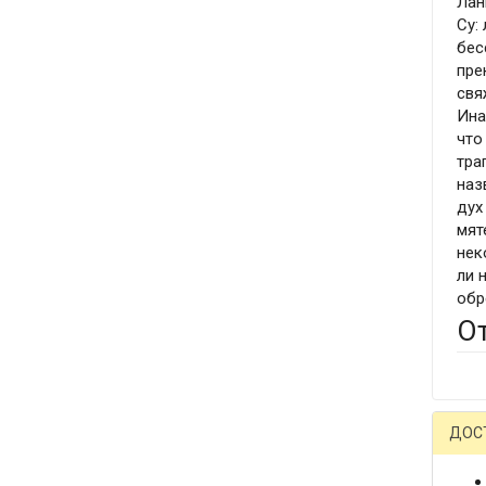
Лан
Су:
бес
пре
свя
Ина
что
тра
наз
дух
мят
нек
ли 
обр
О
ДОС