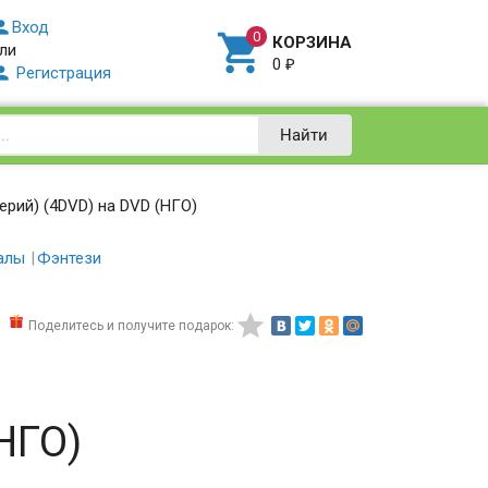

Вход

КОРЗИНА
ли
0
₽

Регистрация
Найти
ерий) (4DVD) на DVD (НГО)
алы
Фэнтези

Поделитесь и получите подарок:
НГО)