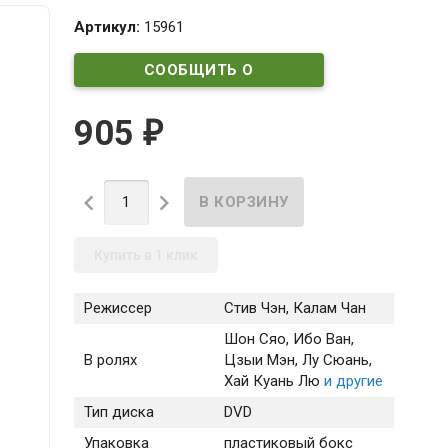
Артикул:
15961
СООБЩИТЬ О
ПОСТУПЛЕНИИ
905
₽


Купить в 1 клик
Режиссер
Стив Чэн, Калам Чан
Шон Сяо
, Ибо Ван
,
В ролях
Цзыи Мэн
, Лу Сюань
,
Хай Куань Лю
и другие
Тип диска
DVD
Упаковка
пластиковый бокс