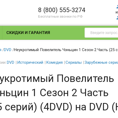
8 (800) 555-3274
и
Бесплатные звонки по РФ
СКИДКИ И ГАРАНТИЯ
я
/
DVD
/
Неукротимый Повелитель Чэньцин 1 Сезон 2 Часть (25 с
рии:
DVD
Исторический
Комедия
Сериалы
Зарубежные сери
укротимый Повелитель
ньцин 1 Сезон 2 Часть
5 серий) (4DVD) на DVD (