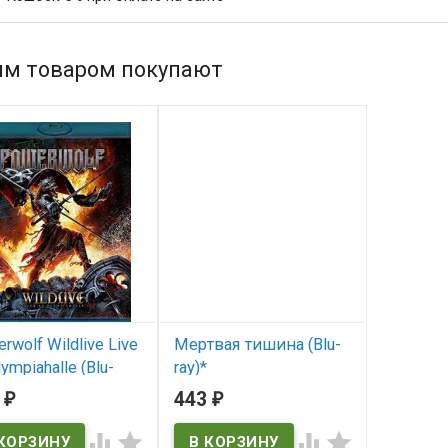
им товаром покупают
rwolf Wildlive Live
Мертвая тишина (Blu-
lympiahalle (Blu-
ray)*
6
443
₽
₽
В наличии



