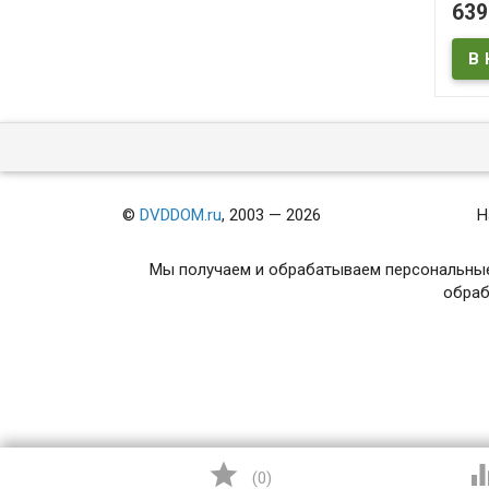
муд
63
сери
В
©
DVDDOM.ru
, 2003 — 2026
Н
Мы получаем и обрабатываем персональные
обраб

(
0
)