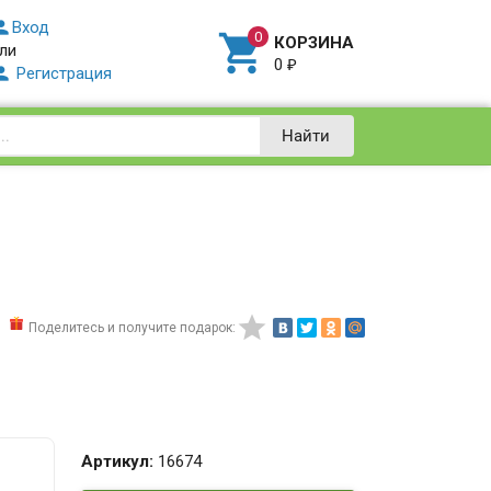

Вход

КОРЗИНА
ли
0
₽

Регистрация
Найти

Поделитесь и получите подарок:
Артикул:
16674