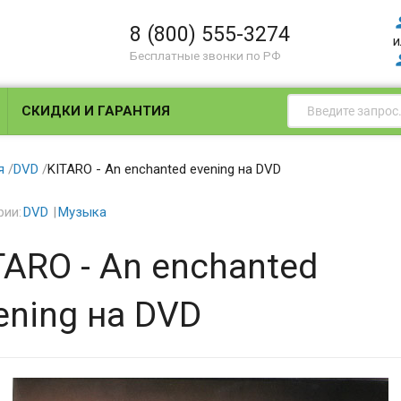
8 (800) 555-3274
и
Бесплатные звонки по РФ
СКИДКИ И ГАРАНТИЯ
я
/
DVD
/
KITARO - An enchanted evening на DVD
рии:
DVD
Музыка
TARO - An enchanted
ening на DVD