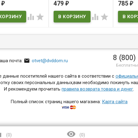
рую волчицу (25
ray)*
серий) (
9
479
785
₽
₽
₽
й) (2 DVD)
wieksza 
В наличии




 наличии
В нал
Stawka wie
8 (800)

аша почта:
otvet@dvddom.ru
Бесплатны
 данные посетителей нашего сайта в соответствии с
официаль
отку своих персональных данных,вам необходимо покинуть наш
И рекомендуем прочитать
правила возврата товара и денег
.
Полный список страниц нашего магазина:
Карта сайта


(
0
)
(
0
)