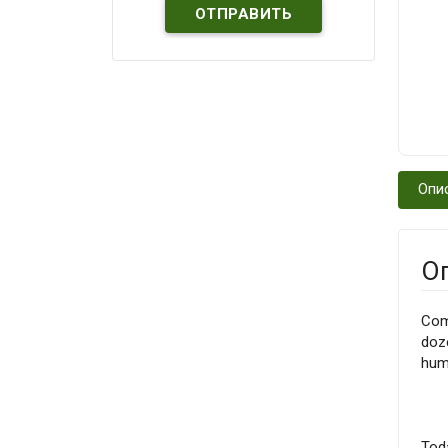
Опи
О
Com
doze
huma
Toda