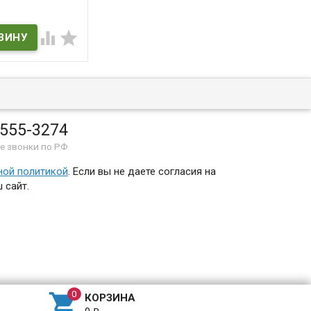
3DVD) (Stawka
niz zycie)


ичии
ksza niz zycie
 555-3274
е звонки по РФ
ной политикой
. Если вы не даете согласия на
 сайт.

КОРЗИНА