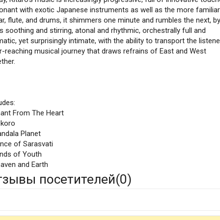
onant with exotic Japanese instruments as well as the more familia
ar, flute, and drums, it shimmers one minute and rumbles the next, b
s soothing and stirring, atonal and rhythmic, orchestrally full and
atic, yet surprisingly intimate, with the ability to transport the listen
r-reaching musical journey that draws refrains of East and West
ther.
udes:
hant From The Heart
okoro
andala Planet
ance of Sarasvati
inds of Youth
eaven and Earth
тзывы посетителей(
0
)