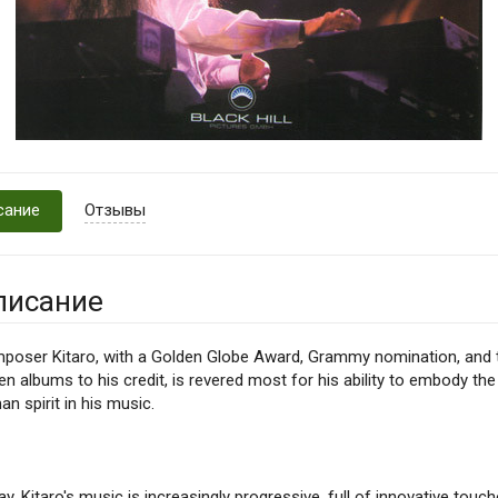
сание
Отзывы
писание
poser Kitaro, with a Golden Globe Award, Grammy nomination, and
n albums to his credit, is revered most for his ability to embody the
n spirit in his music.
y, Kitaro's music is increasingly progressive, full of innovative touch