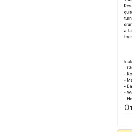
Res
guit
turn
dram
a fa
toge
Incl
- C
- K
- M
- D
- W
- H
О