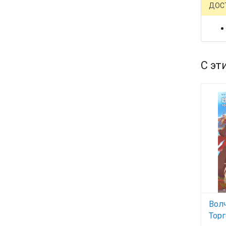
ДОС
С эт
Вол
Торг