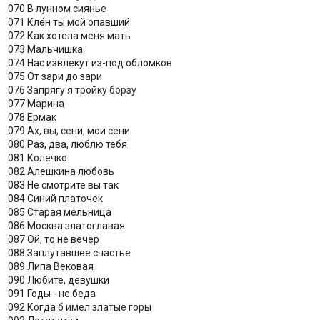
070 В лунном сиянье
071 Клён ты мой опавший
072 Как хотела меня мать
073 Мальчишка
074 Нас извлекут из-под обломков
075 От зари до зари
076 Запрягу я тройку борзу
077 Марина
078 Ермак
079 Ах, вы, сени, мои сени
080 Раз, два, люблю тебя
081 Колечко
082 Алешкина любовь
083 Не смотрите вы так
084 Синий платочек
085 Старая мельница
086 Москва златоглавая
087 Ой, то не вечер
088 Заплутавшее счастье
089 Липа Вековая
090 Любите, девушки
091 Годы - не беда
092 Когда б имел златые горы