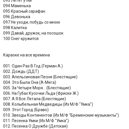
093 Летят утки
094 Маменька
095 Красный сарафан
096 Девонька
097 Не уходи, побудь со мною
098 Калитка
099 Давай, дружок, на посошок
100 Снег кружится
Караоке на все времена
001. Один Раз В Год (Герман А.)
002. Дождь (ДДТ)
003. Апельсиновая Песня (Блестящие)
004. Это Была Она (А-Мега)
005. За Четыре Моря... (Блестящие)
006. На Губах Кусочки Льда (Фриске Ж.)
007. А Я Все Летала (Блестящие)
008. Колыбельная Медведицы (Из М/Ф "Умка")
009. Этот Город (Браво)
010. Звезды Континентов (Из М/Ф "Бременские музыканты")
011. Песенка Умки (Из М/Ф "Умка")
012. Песенка О Дружбе (Детская)