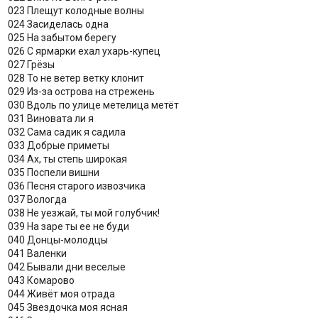
023 Плещут колодные волны
024 Засиделась одна
025 На забытом берегу
026 С ярмарки ехал ухарь-купец
027 Грёзы
028 То не ветер ветку клонит
029 Из-за острова на стрежень
030 Вдоль по улице метелица метёт
031 Виновата ли я
032 Сама садик я садила
033 Добрые приметы
034 Ах, ты степь широкая
035 Поспели вишни
036 Песня старого извозчика
037 Вологда
038 Не уезжай, ты мой голубчик!
039 На заре ты ее не буди
040 Донцы-молодцы
041 Валенки
042 Бывали дни веселые
043 Комарово
044 Живёт моя отрада
045 Звездочка моя ясная