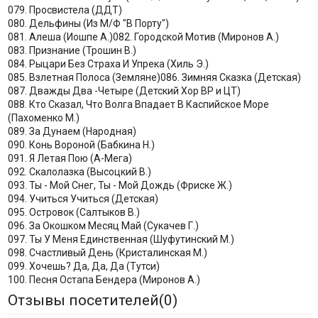
079. Просвистела (ДДТ)
080. Дельфины (Из М/Ф "В Порту")
081. Алеша (Иошпе А.)082. Городской Мотив (Миронов А.)
083. Признание (Трошин В.)
084. Рыцари Без Страха И Упрека (Хиль Э.)
085. Взлетная Полоса (Земляне)086. Зимняя Сказка (Детская)
087. Дважды Два -Четыре (Детский Хор ВР и ЦТ)
088. Кто Сказал, Что Волга Впадает В Каспийское Море
(Пахоменко М.)
089. За Дунаем (Народная)
090. Конь Вороной (Бабкина Н.)
091. Я Летая Пою (А-Мега)
092. Скалолазка (Высоцкий В.)
093. Ты - Мой Снег, Ты - Мой Дождь (Фриске Ж.)
094. Учиться Учиться (Детская)
095. Островок (Салтыков В.)
096. За Окошком Месяц Май (Сукачев Г.)
097. Ты У Меня Единственная (Шуфутинский М.)
098. Счастливый День (Кристалинская М.)
099. Хочешь? Да, Да, Да (Тутси)
100. Песня Остапа Бендера (Миронов А.)
Отзывы посетителей(
0
)