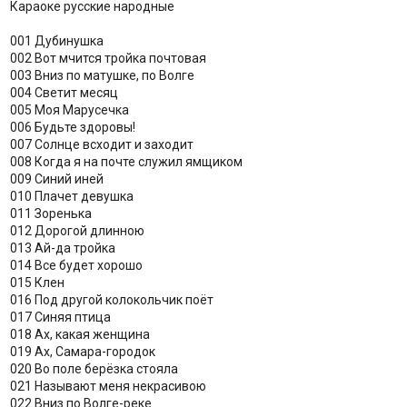
Караоке русские народные
001 Дубинушка
002 Вот мчится тройка почтовая
003 Вниз по матушке, по Волге
004 Светит месяц
005 Моя Марусечка
006 Будьте здоровы!
007 Солнце всходит и заходит
008 Когда я на почте служил ямщиком
009 Синий иней
010 Плачет девушка
011 Зоренька
012 Дорогой длинною
013 Ай-да тройка
014 Все будет хорошо
015 Клен
016 Под другой колокольчик поёт
017 Синяя птица
018 Ах, какая женщина
019 Ах, Самара-городок
020 Во поле берёзка стояла
021 Называют меня некрасивою
022 Вниз по Волге-реке