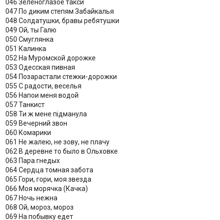
046 Зеленоглазое такси
047 По диким степям Забайкалья
048 Солдатушки, бравы ребятушки
049 Ой, ты Галю
050 Смуглянка
051 Калинка
052 На Муромской дорожке
053 Одесская пивная
054 Позарастали стежки-дорожки
055 С радости, веселья
056 Напои меня водой
057 Танкист
058 Ти ж мене пiдманула
059 Вечерний звон
060 Комарики
061 Не жалею, не зову, не плачу
062 В деревне то было в Ольховке
063 Пара гнедых
064 Сердца томная забота
065 Гори, гори, моя звезда
066 Моя морячка (Качка)
067 Ночь нежна
068 Ой, мороз, мороз
069 На побывку едет