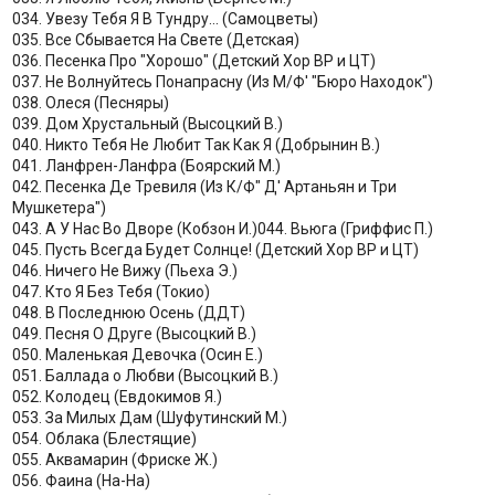
034. Увезу Тебя Я В Тундру... (Самоцветы)
035. Все Сбывается На Свете (Детская)
036. Песенка Про "Хорошо" (Детский Хор ВР и ЦТ)
037. Не Волнуйтесь Понапрасну (Из М/Ф' "Бюро Находок")
038. Олеся (Песняры)
039. Дом Хрустальный (Высоцкий В.)
040. Никто Тебя Не Любит Так Как Я (Добрынин В.)
041. Ланфрен-Ланфра (Боярский М.)
042. Песенка Де Тревиля (Из К/Ф" Д' Артаньян и Три
Мушкетера")
043. А У Нас Во Дворе (Кобзон И.)044. Вьюга (Гриффис П.)
045. Пусть Всегда Будет Солнце! (Детский Хор ВР и ЦТ)
046. Ничего Не Вижу (Пьеха Э.)
047. Кто Я Без Тебя (Токио)
048. В Последнюю Осень (ДДТ)
049. Песня О Друге (Высоцкий В.)
050. Маленькая Девочка (Осин Е.)
051. Баллада о Любви (Высоцкий В.)
052. Колодец (Евдокимов Я.)
053. За Милых Дам (Шуфутинский М.)
054. Облака (Блестящие)
055. Аквамарин (Фриске Ж.)
056. Фаина (На-На)