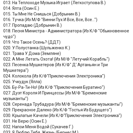
013. На Теплоходе Музыка Играет (Легкоступова В.)
014. Ялта (Осин Е.)
015. Ты Мне Не Снишься (Добрынин В.)
016. Тучка (Из М/Ф "Винни Пух И Все, Все, Все...")
017. Пропадаю (Добрынин В.)
018. Песня Министра - Администратора (Из К/Ф "Обыкновенное
чудо")
019. Что Такое Осень? (ДДТ)
020. У Полустанка (Шульженко К.)
021. Трава У Дома (Земляне)
022. А Мне Летать Охота! (Из М/Ф "Летучий Корабль")
023. Песенка Мушкетеров (Из К/Ф" Д' Артаньян и Три
Мушкетера")
024. Колокола (Из К/Ф"Приключения Электроника")
025. Учкудук (Ялла)
026. Бу-Ра-Ти-Но! (Из К/Ф "Приключения Буратино")
027. Дуэт Короля И Принцессы (Из М/Ф "Бременские
музыканты")
028. Серенада Трубадура (Из М/Ф "Бременские музыканты")
029. Прекрасное Далеко (Из К/Ф "Гостья Из Будущего")
030. Крылатые Качели (Из К/Ф"Приключения Электроника")
031. Не Верю (Осин Е.)
032. Напои Меня Водой (Сукачев Г.)
033. Я Люблю Тебя, Жизнь (Бернес М.)