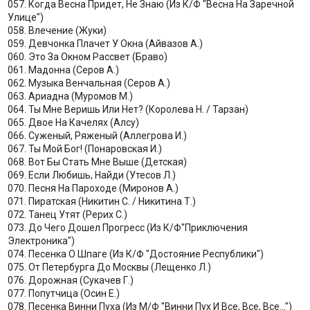
057. Когда Весна Придет, Не Знаю (Из К/Ф "Весна На Заречной
Улице")
058. Влечение (Жуки)
059. Девчонка Плачет У Окна (Айвазов А.)
060. Это За Окном Рассвет (Браво)
061. Мадонна (Серов А.)
062. Музыка Венчальная (Серов А.)
063. Ариадна (Муромов М.)
064. Ты Мне Веришь Или Нет? (Королева Н. / Тарзан)
065. Двое На Качелях (Алсу)
066. Суженый, Ряженый (Аллегрова И.)
067. Ты Мой Бог! (Понаровская И.)
068. Вот Бы Стать Мне Выше (Детская)
069. Если Любишь, Найди (Утесов Л.)
070. Песня На Пароходе (Миронов А.)
071. Пиратская (Никитин С. / Никитина Т.)
072. Танец Утят (Рерих С.)
073. До Чего Дошел Прогресс (Из К/Ф"Приключения
Электроника")
074. Песенка О Шпаге (Из К/Ф "Достояние Республики")
075. От Петербурга До Москвы (Лещенко Л.)
076. Дорожная (Сукачев Г.)
077. Попутчица (Осин Е.)
078. Песенка Винни Пуха (Из М/Ф "Винни Пух И Все, Все, Все...")