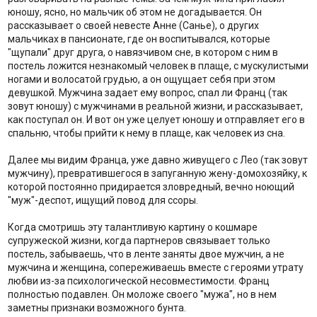
юношу, ясно, но мальчик об этом не догадывается. Он
рассказывает о своей невесте Анне (Санье), о других
мальчиках в пансионате, где он воспитывался, которые
"щупали" друг друга, о навязчивом сне, в котором с ним в
постель ложится незнакомый человек в плаще, с мускулистыми
ногами и волосатой грудью, а он ощущает себя при этом
девушкой. Мужчина задает ему вопрос, спал ли Франц (так
зовут юношу) с мужчинами в реальной жизни, и рассказывает,
как поступал он. И вот он уже целует юношу и отправляет его в
спальню, чтобы прийти к нему в плаще, как человек из сна.
Далее мы видим Франца, уже давно живущего с Лео (так зовут
мужчину), превратившегося в запуганную жену-домохозяйку, к
которой постоянно придирается зловредный, вечно ноющий
"муж"-деспот, ищущий повод для ссоры.
Когда смотришь эту талантливую картину о кошмаре
супружеской жизни, когда партнеров связывает только
постель, забываешь, что в ленте заняты двое мужчин, а не
мужчина и женщина, сопереживаешь вместе с героями утрату
любви из-за психологической несовместимости. Франц
полностью подавлен. Он моложе своего "мужа", но в нем
заметны признаки возможного бунта.