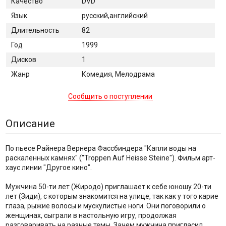
Качество
DVD
Язык
русский,английский
Длительность
82
Год
1999
Дисков
1
Жанр
Комедия, Мелодрама
Сообщить о поступлении
Описание
По пьесе Райнера Вернера Фаcсбиндера "Капли воды на
раскаленных камнях" ("Troppen Auf Heisse Steine"). Фильм арт-
хаус линии "Другое кино".
Мужчина 50-ти лет (Жиродо) приглашает к себе юношу 20-ти
лет (Зиди), с которым знакомится на улице, так как у того карие
глаза, рыжие волосы и мускулистые ноги. Они поговорили о
женщинах, сыграли в настольную игру, продолжая
разговаривать на разные темы. Зачем мужчина пригласил