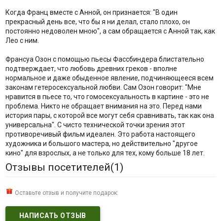
Когда Франц вместе с Анной, он признается: "В один
прекрасный день все, что бы я ни делал, стало плохо, он
постоянно недоволен мною", а сам обращается с Анной так, как
Лео с ним.
Франсуа Озон с помощью пьесы Фаcсбиндера блистательно
подтверждает, что любовь древних греков - вполне
нормальное и даже обыденное явление, подчиняющееся всем
законам гетеросексуальной любви. Сам Озон говорит: "Мне
нравится в пьесе то, что гомосексуальность в картине - это не
проблема. Никто не обращает внимания на это. Перед нами
история пары, с которой все могут себя сравнивать, так как она
универсальна". С чисто технической точки зрения этот
противоречивый фильм идеален. Это работа настоящего
художника и большого мастера, но действительно "другое
кино" для взрослых, а не только для тех, кому больше 18 лет.
Отзывы посетителей(
1
)
Оставьте отзыв и получите подарок:
НАПИСАТЬ ОТЗЫВ