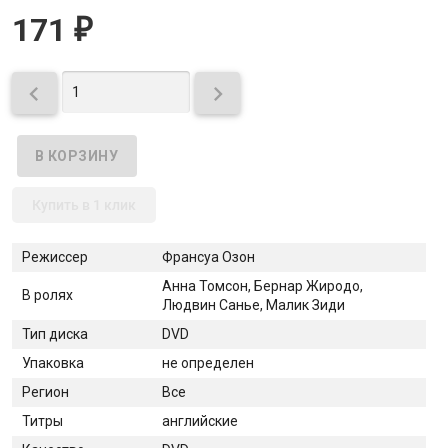
171
₽


Купить в 1 клик
Режиссер
Франсуа Озон
Анна Томсон, Бернар Жиродо,
В ролях
Людвин Санье, Малик Зиди
Тип диска
DVD
Упаковка
не определен
Регион
Все
Титры
английские