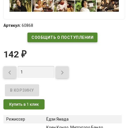
Артикул:
60868
СООБЩИТЬ О ПОСТУПЛЕНИИ
142
₽


Купить в 1 клик
Режиссер
Ёдзи Ямада
Коен Кондо
, Митсугоро Бандо
,