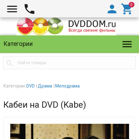





Категории

Категории:
DVD
Драма
Мелодрама
Кабеи на DVD (Kabe)