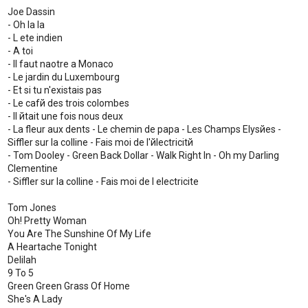
Joe Dassin
- Oh la la
- L ete indien
- A toi
- Il faut naоtre а Monaco
- Le jardin du Luxembourg
- Et si tu n'existais pas
- Le cafй des trois colombes
- Il йtait une fois nous deux
- La fleur aux dents - Le chemin de papa - Les Champs Elysйes -
Siffler sur la colline - Fais moi de l'йlectricitй
- Tom Dooley - Green Back Dollar - Walk Right In - Oh my Darling
Clementine
- Siffler sur la colline - Fais moi de l electricite
Tom Jones
Oh! Pretty Woman
You Are The Sunshine Of My Life
A Heartache Tonight
Delilah
9 To 5
Green Green Grass Of Home
She's A Lady