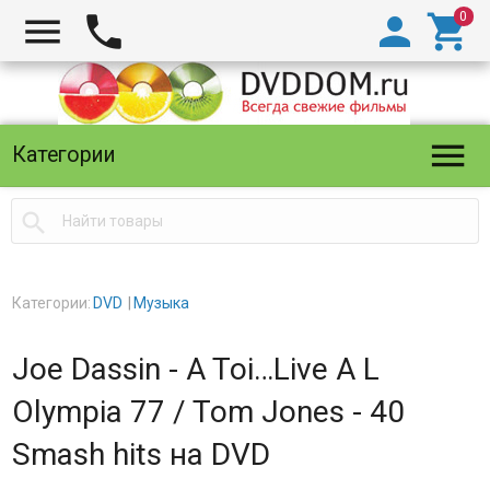





Категории

Категории:
DVD
Музыка
Joe Dassin - A Toi…Live A L
Olympia 77 / Tom Jones - 40
Smash hits на DVD