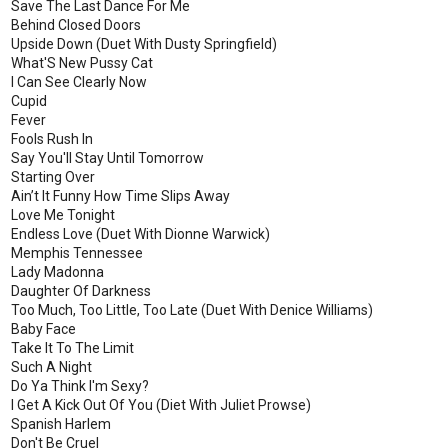
Save The Last Dance For Me
Behind Closed Doors
Upside Down (Duet With Dusty Springfield)
What'S New Pussy Cat
I Can See Clearly Now
Cupid
Fever
Fools Rush In
Say You'll Stay Until Tomorrow
Starting Over
Ain’t It Funny How Time Slips Away
Love Me Tonight
Endless Love (Duet With Dionne Warwick)
Memphis Tennessee
Lady Madonna
Daughter Of Darkness
Too Much, Too Little, Too Late (Duet With Denice Williams)
Baby Face
Take It To The Limit
Such A Night
Do Ya Think I'm Sexy?
I Get A Kick Out Of You (Diet With Juliet Prowse)
Spanish Harlem
Don't Be Cruel