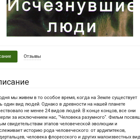
сание
Отзывы
писание
одня мы живем в то особое время, когда на Земле существует
ь один вид людей. Однако в древности на нашей планете
ествовало не менее 24 видов людей. В конце концов, все они
ерли за исключением нас, "Человека разумного". Фильм посвя
ым свидетельствам этапов человеческой эволюции и
слеживает историю рода человеческого: от ардипитеков,
дертальцев, человека флоресского и других малоизвестных ви