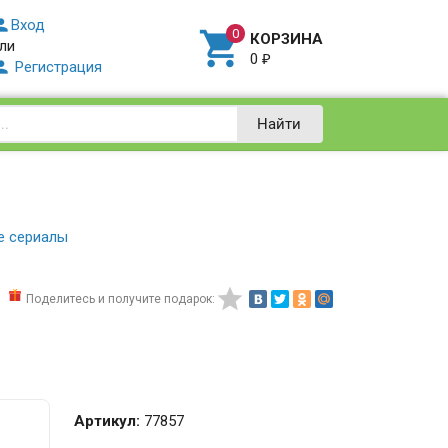

Вход

КОРЗИНА
ли
0
₽

Регистрация
Найти
е сериалы

Поделитесь и получите подарок:
Артикул:
77857