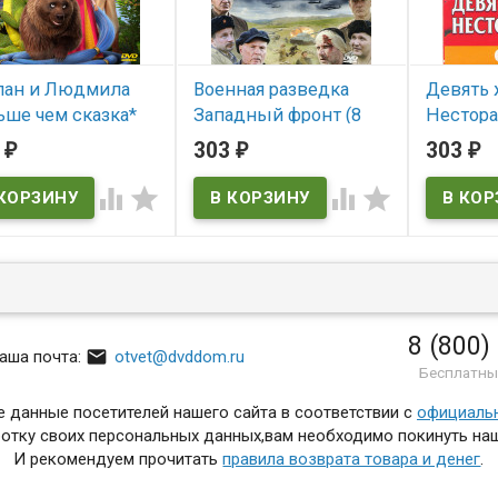
лан и Людмила
Военная разведка
Девять 
ьше чем сказка*
Западный фронт (8
Нестора
серий)*
серий)*
4
303
303
₽
₽
₽
 наличии
В наличии
В нал




8 (800)

аша почта:
otvet@dvddom.ru
Бесплатны
 данные посетителей нашего сайта в соответствии с
официаль
отку своих персональных данных,вам необходимо покинуть наш
И рекомендуем прочитать
правила возврата товара и денег
.