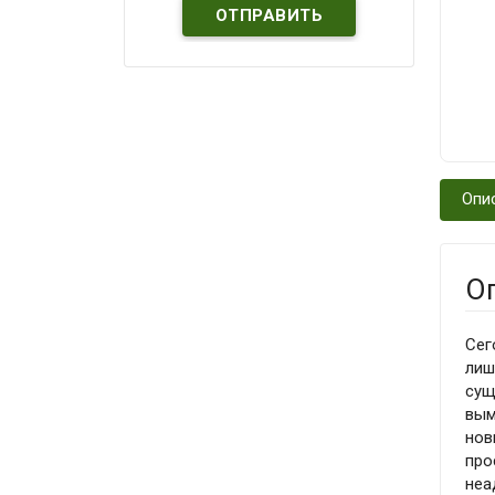
Опи
О
Сег
лиш
сущ
вым
нов
про
неа