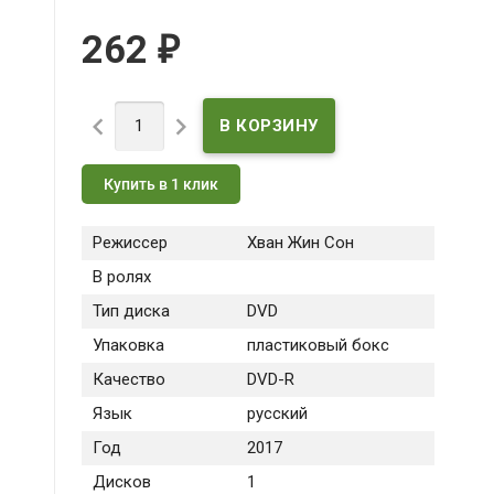
262
₽


Купить в 1 клик
Режиссер
Хван Жин Сон
В ролях
Тип диска
DVD
Упаковка
пластиковый бокс
Качество
DVD-R
Язык
русский
Год
2017
Дисков
1