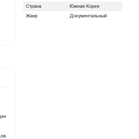
Страна
Южная Корея
Жанр
Документальный
щен
дов