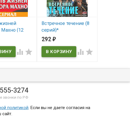
жизней
Встречное течение (8
Секретные
 Махно (12
серий)*
материалы 
(20 серий) (
292
676
₽
₽
В наличии
X-Files 5 sea
ичии




В наличии
The X-Files 5 se
 555-3274
е звонки по РФ
ной политикой
. Если вы не даете согласия на
 сайт.