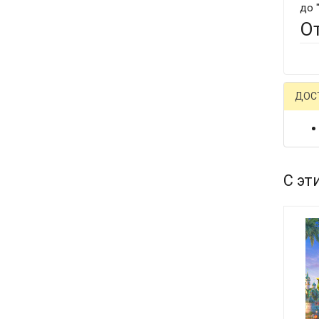
до 
О
ДОС
С эт