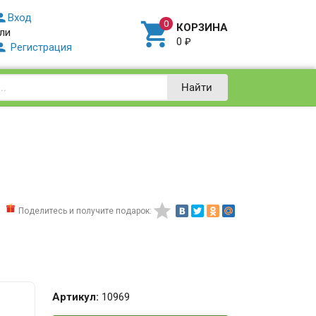

Вход

КОРЗИНА
ли
0
₽

Регистрация
Найти

Поделитесь и получите подарок:
Артикул:
10969