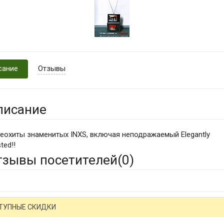
сание
Отзывы
писание
еохиты знаменитых INXS, включая неподражаемый Elegantly
ted!!
тзывы посетителей(
0
)
ТУПНЫЕ СКИДКИ