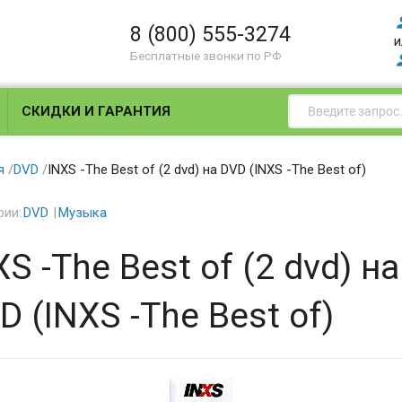
8 (800) 555-3274
и
Бесплатные звонки по РФ
СКИДКИ И ГАРАНТИЯ
я
/
DVD
/
INXS -The Best of (2 dvd) на DVD (INXS -The Best of)
рии:
DVD
Музыка
XS -The Best of (2 dvd) на
D (INXS -The Best of)