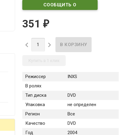
СООБЩИТЬ О
ПОСТУПЛЕНИИ
351
₽


Купить в 1 клик
Режиссер
INXS
В ролях
Тип диска
DVD
Упаковка
не определен
Регион
Все
Качество
DVD
Год
2004