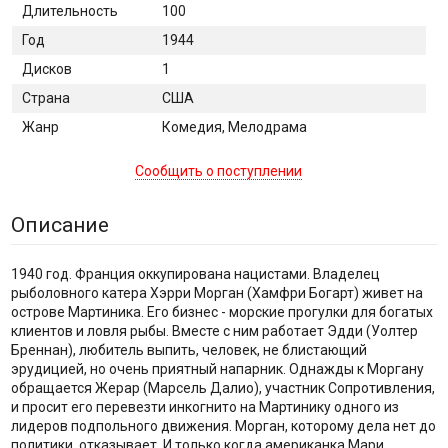
Длительность
100
Год
1944
Дисков
1
Страна
США
Жанр
Комедия, Мелодрама
Сообщить о поступлении
Описание
1940 год. Франция оккупирована нацистами. Владелец
рыболовного катера Хэрри Морган (Хамфри Богарт) живет на
острове Мартиника. Его бизнес - морские прогулки для богатых
клиентов и ловля рыбы. Вместе с ним работает Эдди (Уолтер
Бреннан), любитель выпить, человек, не блистающий
эрудицией, но очень приятный напарник. Однажды к Моргану
обращается Жерар (Марсель Далио), участник Сопротивления,
и просит его перевезти инкогнито на Мартинику одного из
лидеров подпольного движения. Морган, которому дела нет до
политики, отказывает. И только когда американка Мари