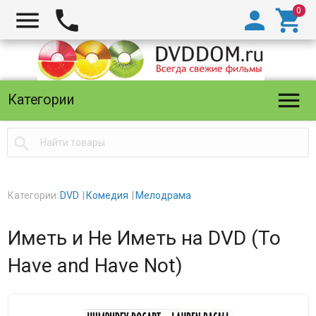





Категории

Категории:
DVD
Комедия
Мелодрама
Иметь и Не Иметь на DVD (To
Have and Have Not)