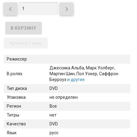


Купить в 1 клик
Режиссер
Джессика Альба
, Марк Уолберг
,
В ролях
Мартин Шин
, Пол Уокер
, Саффрон
Берроуз
и другие
Тип диска
DVD
Упаковка
не определен
Регион
Все
Титры
нет
Качество
DVD
Язык
русс