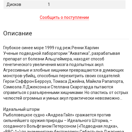
Дисков
1
Сообщить о поступлении
Описание
Глубокое синее море 1999 год реж.Ренни Харлин
Ученые подводной лаборатории "Акватика", разрабатывая
препарат от болезни Альцгеймера, находят способ
генетического увеличения мозга подопытных акул.
Агрессивные и злобные хищники превращаются в думающих
монстров-убийц, способных перехитрить своих создателей.
Герои Сэффрон Берроуз, Томаса Джейна, Майкла Рапапорта,
Сэмюэла Л.Джексона и Стеллана Скарсгарда пытаются
справиться с разъяренными хищниками. Но спастись от острых
челюстей огромных и умных акул практически невозможно...
Идеальный шторм
Рыболовецкое судно «Андреа Гэйл» сражается против
сильнейшего оружия природы – Идеального Шторма, –
созданного Вольфганом Петерсоном («Подводная лодка»,
«ВВС-1») по знаменитому бестселлеру Себастьяна Джагнера.