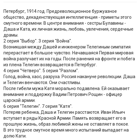
Петербург, 1914 год. Предреволюционное буржуазное
общество, декаденствующая интеллигенция - приметы этого
смутного времени. В центре внимания - сестры Булавины -
Даша и Ката, их личная жизнь, любовь, увлечения, сердечные
драмы.
2 серия "Выбор". 3 серия "Война".
Возникшая между Дашей и инженером Телегиным симпатия
перерастает в большое чувство. Начавшаяся Первая мировая
война разлучает их на годы. После ранения на фронте и побега
из плена Телегин возвращается в Петербург.
4 серия "Четверо". 5 серия "Разлом".
Голод, война, хаос, разруха. Россия накануне революции. Даша
и Телегин венчаются. Они счастливы.
После гибели мужа Катя морально подавлена. Ей оказывает
внимание и поддержку Вадим Петрович Рощин - офицер
царской армии.
6 серия "Телегин". 7 серия "Катя".
Потеряв ребенка, Даша и Телегин расстаются. Иван Ильич
вступает в ряды Красной Армии. Память возвращает его в
прошлую жизнь, образ любимой жены не оставляет в покое.
В это трудное смутное время много испытаний выпадает на
долю Кати.