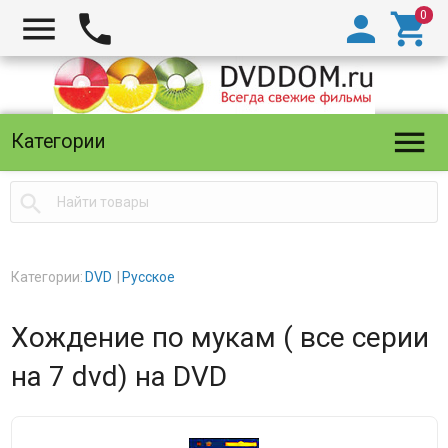





Категории

Категории:
DVD
Русское
Хождение по мукам ( все серии
на 7 dvd) на DVD