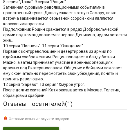
8 серия "Даша". 9 серия "Рощин".
Загнанная суровыми революционными событиями в
нравственный тупик, Даша уезжает к отцу в Самару, но их
встреча заканчивается серьезной ссорой - они являются
классовыми врагами.
Подполковник Рощин сражается в рядах Добровольческой
армии под командованием генерала Деникина, чудом остается
жив…
10 серия "Полночь". 11 серия "Ожидание".
Порвав с контрреволюцией и дезертировав из армии по
идейным соображениям, Рощин попадает в банду батьки
Махно, а затем принимает участие в военных операциях
красных под Екатеринославом. Общение с бойцами помогает
ему окончательно пересмотреть свои убеждения, понять и
принять революцию.
12 серия "Зарево". 13 серия "Хмурое утро".
После долгих скитаний Катя оказывается в Москве. Телегин,
образцовый храбрый
Отзывы посетителей(
1
)
Оставьте отзыв и получите подарок: