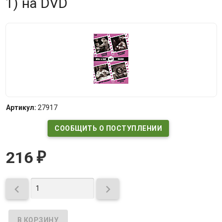
1) на DVD
Артикул:
27917
СООБЩИТЬ О ПОСТУПЛЕНИИ
216
₽

