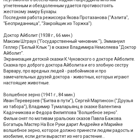
угнетенным и обездоленным удается противостоять
жестокому эмиру Бухары.
Последняя работа режиссера Якова Протазанова ("Аэлита",
"Бесприданница", "Закройщик из Торжка").
Доктор Айболит (1938 г., 66 мин.)
Максим Штраух ("Государственный чиновник "), Эммануил
Геллер ("Белый Клык ") в сказке Владимира Немоляева "Доктор
Айболит".
Экранизация детской сказки К.Чуковского о докторе Айболите.
Сказка про доброго доктора Айболита и его злобную сестру
Варвару, про вредных людей - разбойников и про
замечательных друзей доктора - животных, которых играют
настоящие животные.
Волшебное зерно (1941 г., 84 мин.)
Иван Переверзев ("Битва в пути"), Сергей Мартинсон ("Друзья
из табора"), Владимир Тумаларьянц в сказке Валентина
Кадочникова и Федора Филиппова "Волшебное зерно".
Фильм снят по мотивам уральских сказов Павла Бажова.
Богатырь Мастер На Все Руки дарит Андрейке и Марийке
волшебное зерно, которое должно принести людям радость и
изобилие, если дети вырастят из него растение...