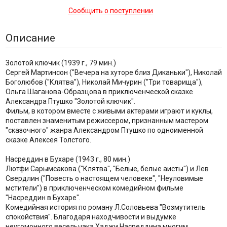
Сообщить о поступлении
Описание
Золотой ключик (1939 г., 79 мин.)
Сергей Мартинсон ("Вечера на хуторе близ Диканьки"), Николай
Боголюбов ("Клятва"), Николай Мичурин ("Три товарища"),
Ольга Шаганова-Образцова в приключенческой сказке
Александра Птушко "Золотой ключик".
Фильм, в котором вместе с живыми актерами играют и куклы,
поставлен знаменитым режиссером, признанным мастером
"сказочного" жанра Александром Птушко по одноименной
сказке Алексея Толстого.
Насреддин в Бухаре (1943 г., 80 мин.)
Лютфи Сарымсакова ("Клятва", "Белые, белые аисты") и Лев
Свердлин ("Повесть о настоящем человеке", "Неуловимые
мстители") в приключенческом комедийном фильме
"Насреддин в Бухаре".
Комедийная история по роману Л.Соловьева "Возмутитель
спокойствия". Благодаря находчивости и выдумке
неугомонного весельчака Хаджи Насреддина многим