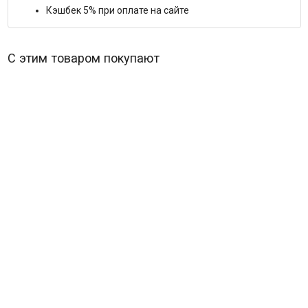
Кэшбек 5% при оплате на сайте
С этим товаром покупают
Илья Муромец и Соловей Разбойник*
В наличии
303
₽