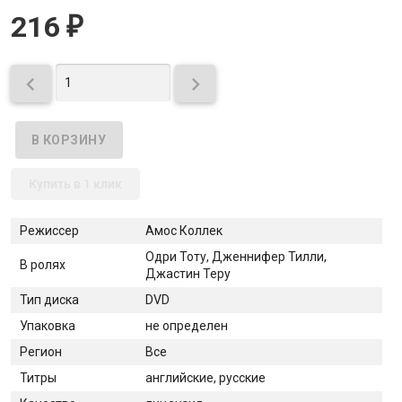
216
₽


Купить в 1 клик
Режиссер
Амос Коллек
Одри Тоту, Дженнифер Тилли,
В ролях
Джастин Теру
Тип диска
DVD
Упаковка
не определен
Регион
Все
Титры
английские, русские