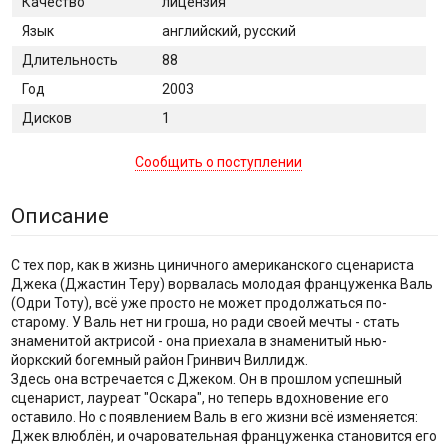
Качество
лицензия
Язык
английский, русский
Длительность
88
Год
2003
Дисков
1
Сообщить о поступлении
Описание
C тех пор, как в жизнь циничного американского сценариста
Джека (Джастин Теру) ворвалась молодая француженка Валь
(Одри Тоту), всё уже просто не может продолжаться по-
старому. У Валь нет ни гроша, но ради своей мечты - стать
знаменитой актрисой - она приехала в знаменитый нью-
йоркский богемный район Гринвич Виллидж.
Здесь она встречается с Джеком. Он в прошлом успешный
сценарист, лауреат "Оскара", но теперь вдохновение его
оставило. Но с появлением Валь в его жизни всё изменяется:
Джек влюблён, и очаровательная француженка становится его