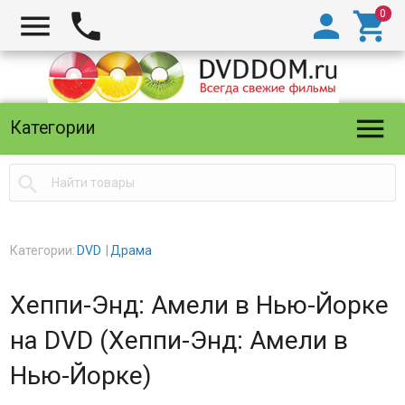





Категории

Категории:
DVD
Драма
Хеппи-Энд: Амели в Нью-Йорке
на DVD (Хеппи-Энд: Амели в
Нью-Йорке)