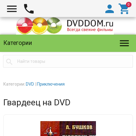





Категории

Категории:
DVD
Приключения
Гвардеец на DVD