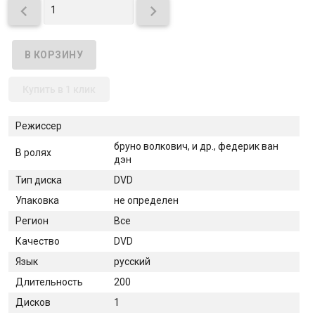


Купить в 1 клик
Режиссер
бруно волкович, и др., федерик ван
В ролях
дэн
Тип диска
DVD
Упаковка
не определен
Регион
Все
Качество
DVD
Язык
русский
Длительность
200
Дисков
1