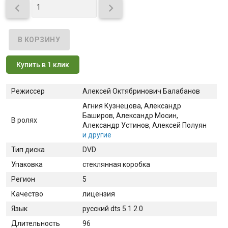


Купить в 1 клик
Режиссер
Алексей Октябринович Балабанов
Агния Кузнецова
, Александр
Баширов
, Александр Мосин
,
В ролях
Александр Устинов
, Алексей Полуян
и другие
Тип диска
DVD
Упаковка
стеклянная коробка
Регион
5
Качество
лицензия
Язык
русский dts 5.1 2.0
Длительность
96