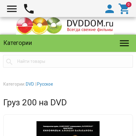





Категории

Категории:
DVD
Русское
Груз 200 на DVD