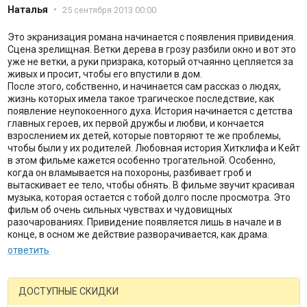
Наталья
•
25 сентября 2013 00:00
Это экранизация романа начинается с появления привидения.
Сцена зрелищная. Ветки дерева в грозу разбили окно и вот это
уже не ветки, а руки призрака, который отчаянно цепляется за
живых и просит, чтобы его впустили в дом.
После этого, собственно, и начинается сам рассказ о людях,
жизнь которых имела такое трагическое последствие, как
появление неупокоенного духа. История начинается с детства
главных героев, их первой дружбы и любви, и кончается
взрослением их детей, которые повторяют те же проблемы,
чтобы были у их родителей. Любовная история Хитклифа и Кейт
в этом фильме кажется особенно трогательной. Особенно,
когда он вламывается на похороны, разбивает гроб и
вытаскивает ее тело, чтобы обнять. В фильме звучит красивая
музыка, которая остается с тобой долго после просмотра. Это
фильм об очень сильных чувствах и чудовищных
разочарованиях. Привидение появляется лишь в начале и в
конце, в осном же действие разворачивается, как драма.
ответить
ДОСТУПНЫЕ СКИДКИ