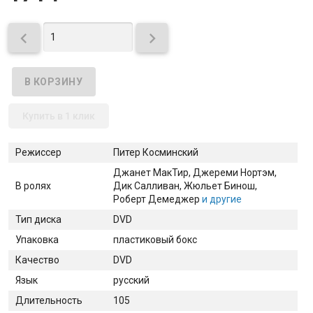


Купить в 1 клик
Режиссер
Питер Косминский
Джанет МакТир
, Джереми Нортэм
,
В ролях
Дик Салливан
, Жюльет Бинош
,
Роберт Демеджер
и другие
Тип диска
DVD
Упаковка
пластиковый бокс
Качество
DVD
Язык
русский
Длительность
105