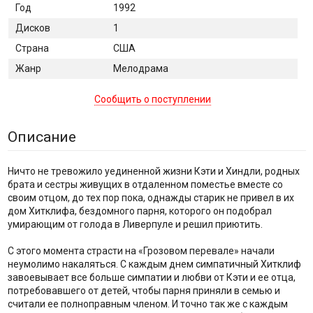
Год
1992
Дисков
1
Страна
США
Жанр
Мелодрама
Сообщить о поступлении
Описание
Ничто не тревожило уединенной жизни Кэти и Хиндли, родных
брата и сестры живущих в отдаленном поместье вместе со
своим отцом, до тех пор пока, однажды старик не привел в их
дом Хитклифа, бездомного парня, которого он подобрал
умирающим от голода в Ливерпуле и решил приютить.
С этого момента страсти на «Грозовом перевале» начали
неумолимо накаляться. С каждым днем симпатичный Хитклиф
завоевывает все больше симпатии и любви от Кэти и ее отца,
потребовавшего от детей, чтобы парня приняли в семью и
считали ее полноправным членом. И точно так же с каждым