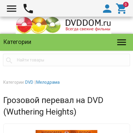





Категории

Категории:
DVD
Мелодрама
Грозовой перевал на DVD
(Wuthering Heights)