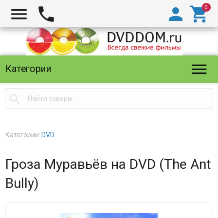





Категории

Категории:
DVD
Гроза Муравьёв на DVD (The Ant
Bully)