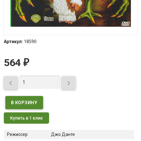
Артикул:
18590
564
₽


Купить в 1 клик
Режиссер
Джо Данте