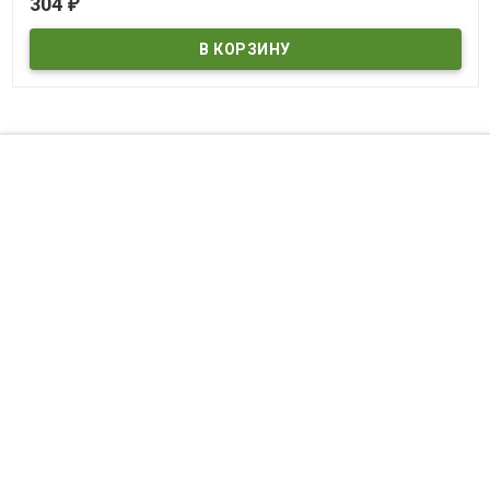
304
₽
Passengers
©
DVDDOM.ru
, 2003 — 2026
Мы получаем и обрабатываем персональные данные посетителей
нашего сайта в соответствии с
официальной политикой
. Если вы
не даете согласия на обработку своих персональных данных,вам
необходимо покинуть наш сайт.
И рекомендуем прочитать
правила возврата товара и денег
.
Полный список страниц нашего магазина:
Карта сайта