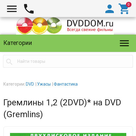





Категории

Категории:
DVD
Ужасы
Фантастика
Гремлины 1,2 (2DVD)* на DVD
(Gremlins)