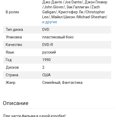
Джо Данте /Joe Dante/
, Джон Гловер
/John Glover/
, Зак Галлиган /Zach
В ролях
Galligan/
, Кристофер Ли /Christopher
Lee/
, Майкл Шихэн /Michael Sheehan/
и другие
Тип диска
DVD
Упаковка
пластиковый бокс
Качество
DVD-R
Язык
русский
Год
1990
Дисков
2
Страна
США
Жанр
Семейный, Фантастика
Описание
Две части фильма в одной коробке!