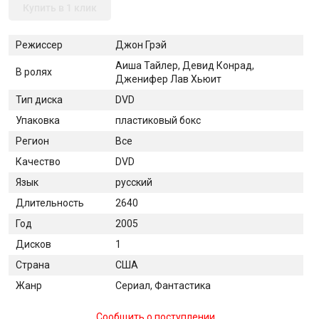
Купить в 1 клик
Режиссер
Джон Грэй
Аиша Тайлер, Девид Конрад,
В ролях
Дженифер Лав Хьюит
Тип диска
DVD
Упаковка
пластиковый бокс
Регион
Все
Качество
DVD
Язык
русский
Длительность
2640
Год
2005
Дисков
1
Страна
США
Жанр
Сериал, Фантастика
Сообщить о поступлении