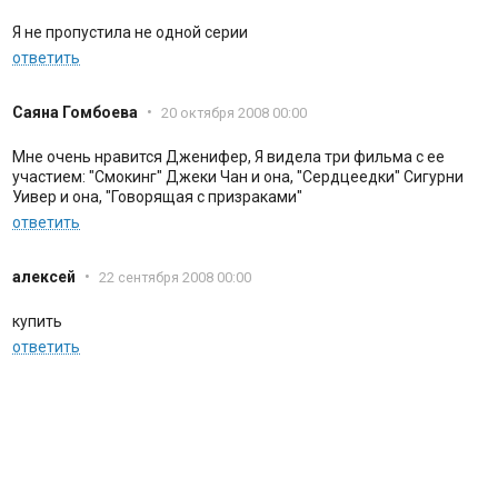
Я не пропустила не одной серии
ответить
Саяна Гомбоева
•
20 октября 2008 00:00
Мне очень нравится Дженифер, Я видела три фильма с ее
участием: "Смокинг" Джеки Чан и она, "Сердцеедки" Сигурни
Уивер и она, "Говорящая с призраками"
ответить
алексей
•
22 сентября 2008 00:00
купить
ответить
Антон Константинович Чагин
•
5 августа 2008 00:00
супер фильм
ответить