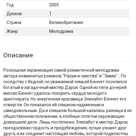
Год
2005
Дисков
1
Страна
Великобритания
Жанр
Мелодрама
Описание
Роскошная экранизация самой романтичной мелодрамы
автора знаменитых романов "Разум и чувства" и "Эмма"... По
соседству с бедной, но уважаемой семьей Беннет поселился
богатый и загадочный мистер Дарси. Одной из пяти дочерей
миссис Беннет удалось покорить сердце молодого
аристократа. Но энергичная красавица Элизабет Беннет его
отвергла. Он показался ей слишком надменным и
самодовольным. Да и слишком большой казалась разница в их
общественном положении, а злобные сплетни окружающих
довершили дело. Лишь постепенно Элизабет и мистер Дарси,
преодолевая гордость и предубеждения, лучше узнают друг
друга, и их соединит настоящая любовь, которой подвластны