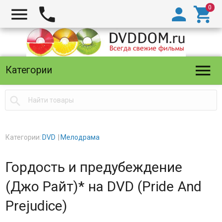





Категории

Категории:
DVD
Мелодрама
Гордость и предубеждение
(Джо Райт)* на DVD (Pride And
Prejudice)