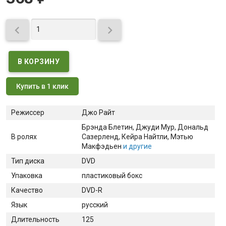


Купить в 1 клик
Режиссер
Джо Райт
Брэнда Блетин
, Джуди Мур
, Дональд
В ролях
Сазерленд
, Кейра Найтли
, Мэтью
Макфэдьен
и другие
Тип диска
DVD
Упаковка
пластиковый бокс
Качество
DVD-R
Язык
русский
Длительность
125