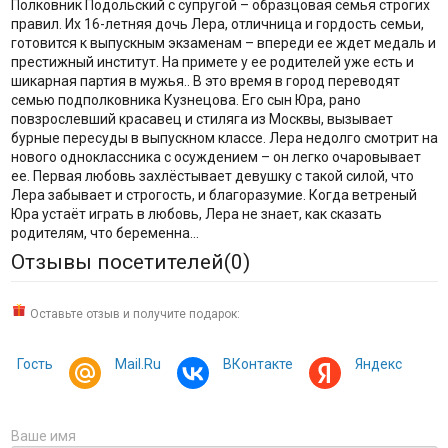
Полковник Подольский с супругой – образцовая семья строгих
правил. Их 16-летняя дочь Лера, отличница и гордость семьи,
готовится к выпускным экзаменам – впереди ее ждет медаль и
престижный институт. На примете у ее родителей уже есть и
шикарная партия в мужья.. В это время в город переводят
семью подполковника Кузнецова. Его сын Юра, рано
повзрослевший красавец и стиляга из Москвы, вызывает
бурные пересуды в выпускном классе. Лера недолго смотрит на
нового одноклассника с осуждением – он легко очаровывает
ее. Первая любовь захлёстывает девушку с такой силой, что
Лера забывает и строгость, и благоразумие. Когда ветреный
Юра устаёт играть в любовь, Лера не знает, как сказать
родителям, что беременна…
Отзывы посетителей(
0
)
Оставьте отзыв и получите подарок:
Гость
Mail.Ru
ВКонтакте
Яндекс
Ваше имя