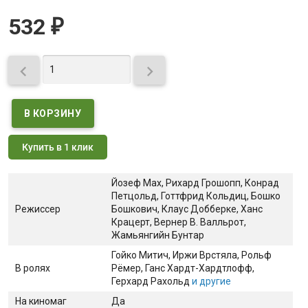
532
₽


Купить в 1 клик
Йозеф Мах, Рихард Грошопп, Конрад
Петцольд, Готтфрид Кольдиц, Бошко
Режиссер
Бошкович, Клаус Добберке, Ханс
Крацерт, Вернер В. Валльрот,
Жамьянгийн Бунтар
Гойко Митич
, Иржи Врстяла
, Рольф
В ролях
Рёмер
, Ганс Хардт-Хардтлофф
,
Герхард Рахольд
и другие
На киномаг
Да