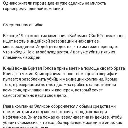
Однако жители города давно уже сдались на милость
горнопромышленной компании…
Смертельная ошибка
В конце 19-го столетия компания «Вайоминг Ойл К?» незаконно
ищет нефть в индейской резервации и находит ее
месторождение. Индейцы надеются, что им тоже перепадет
что-нибудь. Но они заблуждаются. И вот уже убиты пять из
племенных вождей.
Юный вождь Бритая Голова призывает на помощь своего брата
Криса, он метис. Крис принимает пост помощника шерифа и
пытается разоблачить убийц и махинации компании. Кроме
того, в резервацию вот-вот должна прибыть следственная
комиссия, приглашенная инженером, который хочет
самостоятельно вести свое дело.
Глава компании Эллисон обороняется любыми средствами,
плетет интриги и под конец организует поджог лагеря
нефтяников. Вину за пожар он взваливает на индейцев, чтобы
убедить комиссию, что жалоба «краснокожих» ничто иное, как
попытка отомстить ему.