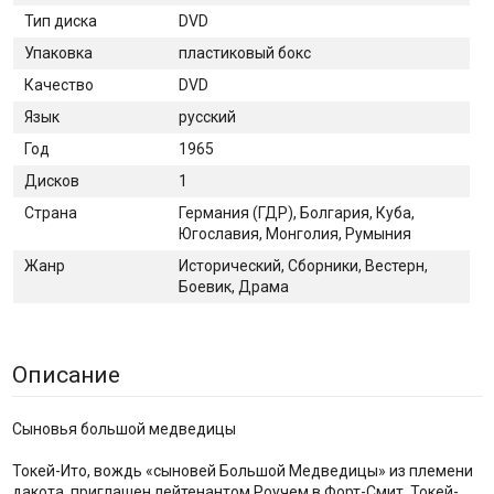
Тип диска
DVD
Упаковка
пластиковый бокс
Качество
DVD
Язык
русский
Год
1965
Дисков
1
Страна
Германия (ГДР), Болгария, Куба,
Югославия, Монголия, Румыния
Жанр
Исторический, Сборники, Вестерн,
Боевик, Драма
Описание
Сыновья большой медведицы
Токей-Ито, вождь «сыновей Большой Медведицы» из племени
дакота, приглашен лейтенантом Роучем в Форт-Смит. Токей-