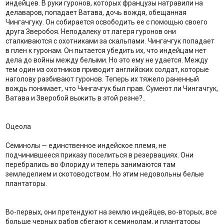
индейцев. В руки гуронов, которых французы натравили на
делаваров, попадает Ватава, дочь вождя, обещанная
Чингачгуку. Он собирается освободить ее с помощью своего
друга Зверобоя. Неподалеку от лагеря гуронов они
сталкиваются с охотниками за скальпами. Чингачгук попадает
в плен к гуронам. Он пытается убедить их, что индейцам нет
дела до войны между белыми. Но это ему не удается. Между
тем один из охотников приводит английских солдат, которые
наголову разбивают гуронов. Теперь их тяжело раненный
вождь понимает, что Чингачгук был прав. Сумеют ли Чингачгук,
Ватава и Зверобой выжить в этой резне?..
Оцеола
Семинолы — единственное индейское племя, не
подчинившееся приказу поселиться в резервациях. Они
перебрались во Флориду и теперь занимаются там
земледелием и скотоводством. Но этим недовольны белые
плантаторы.
Во-первых, они претендуют на землю индейцев, во-вторых, все
больше черных рабов сбегают к семинолам, и плантаторы