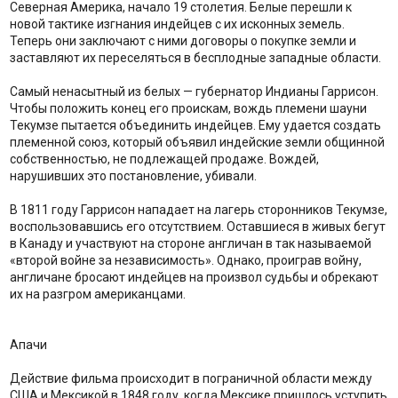
Северная Америка, начало 19 столетия. Белые перешли к
новой тактике изгнания индейцев с их исконных земель.
Теперь они заключают с ними договоры о покупке земли и
заставляют их переселяться в бесплодные западные области.
Самый ненасытный из белых — губернатор Индианы Гаррисон.
Чтобы положить конец его проискам, вождь племени шауни
Текумзе пытается объединить индейцев. Ему удается создать
племенной союз, который объявил индейские земли общинной
собственностью, не подлежащей продаже. Вождей,
нарушивших это постановление, убивали.
В 1811 году Гаррисон нападает на лагерь сторонников Текумзе,
воспользовавшись его отсутствием. Оставшиеся в живых бегут
в Канаду и участвуют на стороне англичан в так называемой
«второй войне за независимость». Однако, проиграв войну,
англичане бросают индейцев на произвол судьбы и обрекают
их на разгром американцами.
Апачи
Действие фильма происходит в пограничной области между
США и Мексикой в 1848 году, когда Мексике пришлось уступить