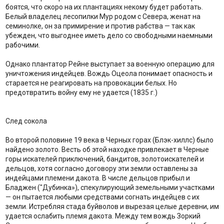
боятся, что скоро на их плантациях некому будет работать.
Белый владелец лесопилки Мур родом с Севера, женат на
семинолке, он за примирение и против рабства — так как
убежден, что выгоднее иметь дело со свободными наемными
рабочими.
Однако плантатор Рейне выступает за военную операцию для
уничтожения индейцев. Вождь Оцеола понимает опасность и
старается не реагировать на провокации белых. Но
предотвратить войну ему не удается (1835 г.)
След сокола
Во второй половине 19 века в Черных горах (Блэк-хиллс) было
найдено золото. Весть об этой находке привлекает в Черные
горы искателей приключений, бандитов, золотоискателей и
дельцов, хотя согласно договору эти земли оставлены за
индейцами племени дакота. В числе дельцов прибыл и
Бладжен ("Дубинка»), спекулирующий земельными участками
— он пытается любыми средствами согнать индейцев с их
земли. Истребляя стада буйволов и вырезая целые деревни, им
удается ослабить племя дакота. Между тем вождь Зоркий