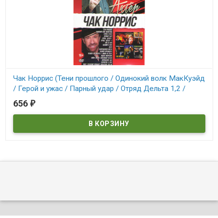
Чак Норрис (Тени прошлого / Одинокий волк МакКуэйд
/ Герой и ужас / Парный удар / Отряд Дельта 1,2 /
Уокер Техасский рейнджер испытание огнем / Око за
656
₽
В наличии