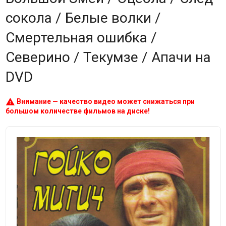
сокола / Белые волки /
Смертельная ошибка /
Северино / Текумзе / Апачи на
DVD
warning
Внимание — качество видео может снижаться при
большом количестве фильмов на диске!