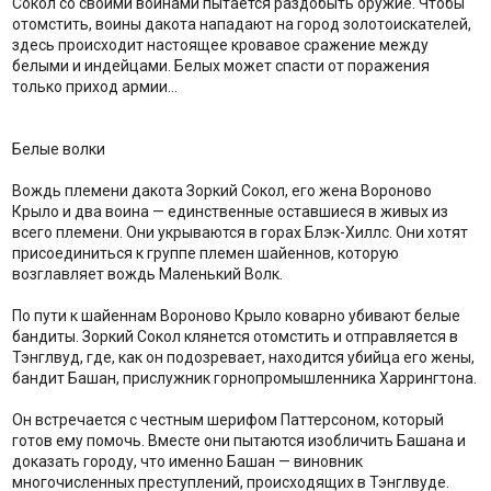
Сокол со своими воинами пытается раздобыть оружие. Чтобы
отомстить, воины дакота нападают на город золотоискателей,
здесь происходит настоящее кровавое сражение между
белыми и индейцами. Белых может спасти от поражения
только приход армии…
Белые волки
Вождь племени дакота Зоркий Сокол, его жена Вороново
Крыло и два воина — единственные оставшиеся в живых из
всего племени. Они укрываются в горах Блэк-Хиллс. Они хотят
присоединиться к группе племен шайеннов, которую
возглавляет вождь Маленький Волк.
По пути к шайеннам Вороново Крыло коварно убивают белые
бандиты. Зоркий Сокол клянется отомстить и отправляется в
Тэнглвуд, где, как он подозревает, находится убийца его жены,
бандит Башан, прислужник горнопромышленника Харрингтона.
Он встречается с честным шерифом Паттерсоном, который
готов ему помочь. Вместе они пытаются изобличить Башана и
доказать городу, что именно Башан — виновник
многочисленных преступлений, происходящих в Тэнглвуде.