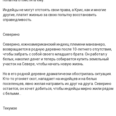
Индейцы не могут отстоять свои права, а Крис, как и многие
другие, платит жизнью за свою попытку восстановить
справедливость.
Северино
Северино, южноамериканский индеец племени манзанеро,
возвращается в родную деревню после 10-летнего отсутствия,
чтобы забрать с собой своего младшего брата. Он работал у
белых, накопил денег и теперь собирается купить земельный
участок на Севере, чтобы начать новую жизнь.
Но в его родной деревне драматически обострилась ситуация.
Кто-то угоняет скот, нападает на индейцев и на белых
поселенцев, явно желая натравить их друг на друга. Северино
остается, он хочет добиться, чтобы индейцы мирно жили рядом
с белыми…
Текумзе