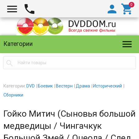





Категории

Категории:
DVD
Боевик
Вестерн
Драма
Исторический
Сборники
Гойко Митич (Сыновья большой
медведицы / Чингачкук
Большой Змей / Оцеола / След