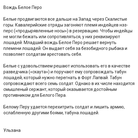
Вождь Белое Перо
Белые продвигаются все дальше на Запад через Скалистые
горы. Кавалерийские отряды загоняют племя индейцев нэз-
перс («продырявленные носы») в резервацию. Чтобы индейцы
не могли бежать или сопротивляться, у них реквизируют
лошадей. Младший вождь Белое Перо решает вернуть
племени лошадей. Он выдает себя за безобидного рыбака и
позволяет солдатам арестовать себя.
Белые с удовольствием решают использовать его в качестве
разведчика («скаута») и поручают ему сопровождать табун
лошадей, который нужно перегнать в Форт Лапвай. Табун
сопровождают всего семь солдат. Однако в их числе находится
смышленый сержант, который оказывается достойным
противником для Белого Пера.
Белому Перу удается перехитрить солдат и лишить армию,
ослабленную другими боями, табуна лошадей.
Ульзана