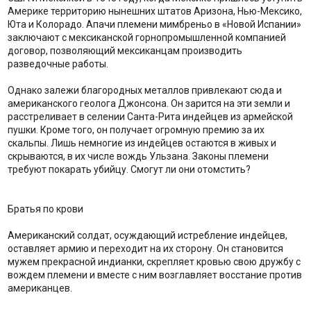
Америке территорию нынешних штатов Аризона, Нью-Мексико,
Юта и Колорадо. Апачи племени мимбреньо в «Новой Испании»
заключают с мексиканской горнопромышленной компанией
договор, позволяющий мексиканцам производить
разведочные работы.
Однако залежи благородных металлов привлекают сюда и
американского геолога Джонсона. Он зарится на эти земли и
расстреливает в селении Санта-Рита индейцев из армейской
пушки. Кроме того, он получает огромную премию за их
скальпы. Лишь немногие из индейцев остаются в живых и
скрываются, в их числе вождь Ульзана. Законы племени
требуют покарать убийцу. Смогут ли они отомстить?
Братья по крови
Американский солдат, осуждающий истребление индейцев,
оставляет армию и переходит на их сторону. Он становится
мужем прекрасной индианки, скрепляет кровью свою дружбу с
вождем племени и вместе с ним возглавляет восстание против
американцев.