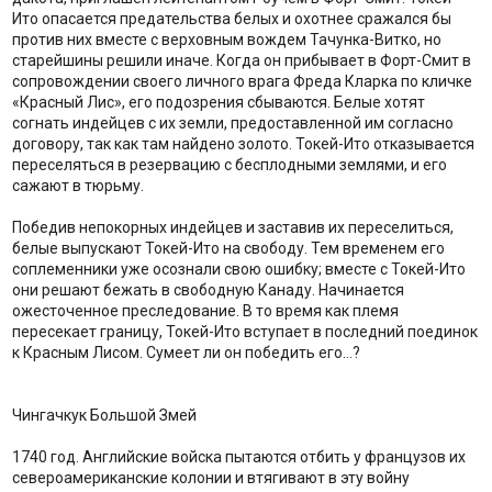
Ито опасается предательства белых и охотнее сражался бы
против них вместе с верховным вождем Тачунка-Витко, но
старейшины решили иначе. Когда он прибывает в Форт-Смит в
сопровождении своего личного врага Фреда Кларка по кличке
«Красный Лис», его подозрения сбываются. Белые хотят
согнать индейцев с их земли, предоставленной им согласно
договору, так как там найдено золото. Токей-Ито отказывается
переселяться в резервацию с бесплодными землями, и его
сажают в тюрьму.
Победив непокорных индейцев и заставив их переселиться,
белые выпускают Токей-Ито на свободу. Тем временем его
соплеменники уже осознали свою ошибку; вместе с Токей-Ито
они решают бежать в свободную Канаду. Начинается
ожесточенное преследование. В то время как племя
пересекает границу, Токей-Ито вступает в последний поединок
к Красным Лисом. Сумеет ли он победить его…?
Чингачкук Большой Змей
1740 год. Английские войска пытаются отбить у французов их
североамериканские колонии и втягивают в эту войну