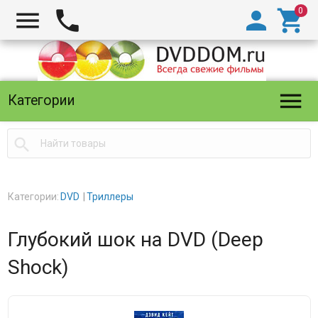





Категории

Категории:
DVD
Триллеры
Глубокий шок на DVD (Deep
Shock)