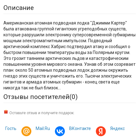
Описание
Американская атомная подводная лодка "Джимми Картер"
была атакована группой гигантских угреподобных существ,
которые разрушили электронику суперсовременной субмарины
мощным электромагнитным импульсом. Подводный
арктический комплекс Хабрис подтвердил атаку и сообщил о
быстром повышении температуры воды за Полярным кругом.
Это грозит таянием арктических льдов и катастрофическим
повышением уровня мирового океана. Узнав об этом созревает
план: около 50 атомных подводных лодок должны окружить
гнездо этих существ и уничтожить его. Тысячи электрических
гигантов и армада атомных субмарин - конец света еще
никогда так не был близок...
Отзывы посетителей(
0
)
Оставьте отзыв и получите подарок:
Гость
Mail.Ru
ВКонтакте
Яндекс