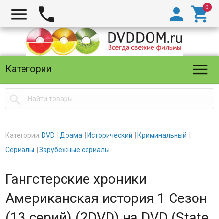





Категории

Категории:
DVD
Драма
Исторический
Криминальный
Сериалы
Зарубежные сериалы
Гангстерские хроники
Американская история 1 Сезон
(13 серий) (2DVD) на DVD (State