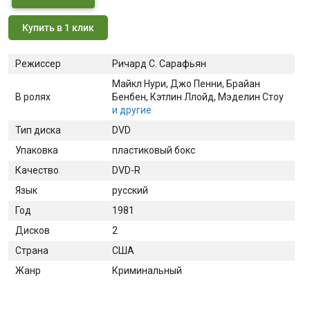
Купить в 1 клик
Режиссер
Ричард С. Сарафьян
Майкл Нури
, Джо Пенни
, Брайан
В ролях
Бенбен
, Кэтлин Ллойд
, Мэделин Стоу
и другие
Тип диска
DVD
Упаковка
пластиковый бокс
Качество
DVD-R
Язык
русский
Год
1981
Дисков
2
Страна
США
Жанр
Криминальный