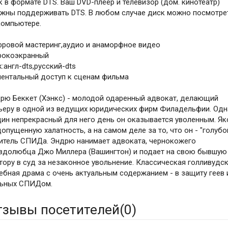
к в формате DTS. Ваш DVD-плеер и телевизор (дом. кинотеатр)
жны поддерживать DTS. В любом случае диск можно посмотре
компьютере.
ровой мастеринг,аудио и анаморфное видео
окоэкранный
к:англ-dts,русский-dts
ентальный доступ к сценам фильма
рю Беккет (Хэнкс) - молодой одаренный адвокат, делающий
ьеру в одной из ведущих юридических фирм Филадельфии. Од
дин непрекрасный для него день он оказывается уволенным. Я
допущенную халатность, а на самом деле за то, что он - "голубо
итель СПИДа. Эндрю нанимает адвоката, чернокожего
вдолюбца Джо Миллера (Вашингтон) и подает на свою бывшую
тору в суд за незаконное увольнение. Классическая голливудс
ебная драма с очень актуальным содержанием - в защиту геев 
ьных СПИДом.
тзывы посетителей(
0
)