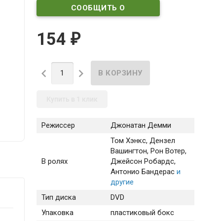
СООБЩИТЬ О
ПОСТУПЛЕНИИ
154
₽


Купить в 1 клик
Режиссер
Джонатан Демми
Том Хэнкс
, Дензел
Вашингтон
, Рон Вотер
,
В ролях
Джейсон Робардс
,
Антонио Бандерас
и
другие
Тип диска
DVD
Упаковка
пластиковый бокс