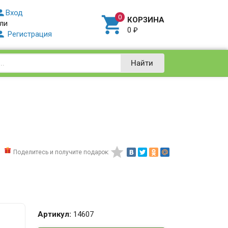

Вход

КОРЗИНА
ли
0
₽

Регистрация
Найти

Поделитесь и получите подарок:
Артикул:
14607