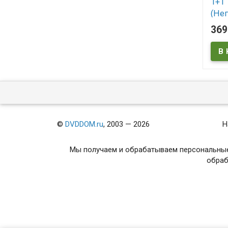
1+1
(Не
(Int
36
В
Intou
©
DVDDOM.ru
, 2003 — 2026
Н
Мы получаем и обрабатываем персональные
обраб