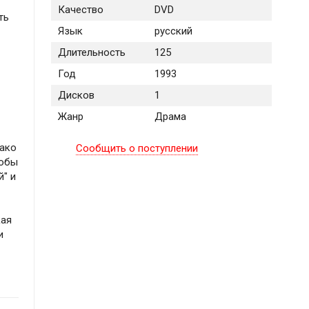
Качество
DVD
ть
Язык
русский
Длительность
125
Год
1993
Дисков
1
Жанр
Драма
нако
Сообщить о поступлении
кобы
й" и
кая
и