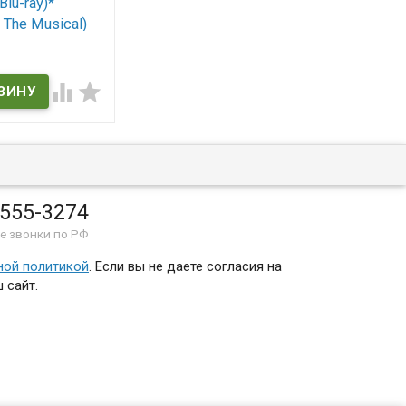
Blu-ray)*
: The Musical)
ичии


he Musical
 555-3274
е звонки по РФ
ной политикой
. Если вы не даете согласия на
 сайт.