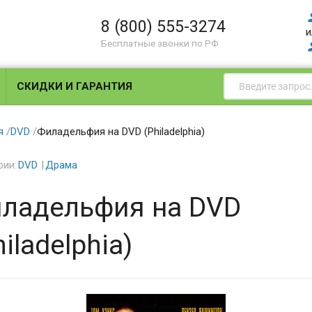
8 (800) 555-3274
и
Бесплатные звонки по РФ
СКИДКИ И ГАРАНТИЯ
я
/
DVD
/
Филадельфия на DVD (Philadelphia)
рии:
DVD
Драма
ладельфия на DVD
hiladelphia)