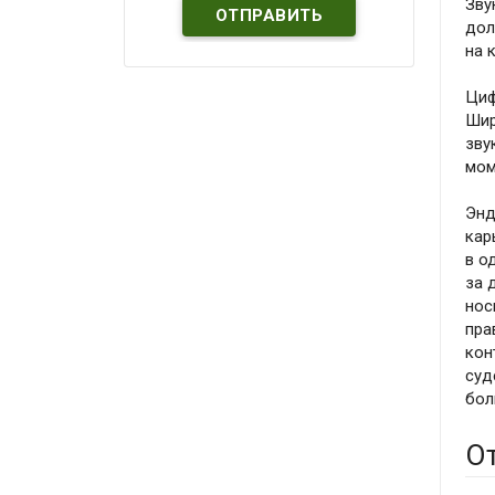
Зву
дол
на 
Циф
Шир
зву
мом
Энд
кар
в о
за 
нос
пра
кон
суд
бол
О