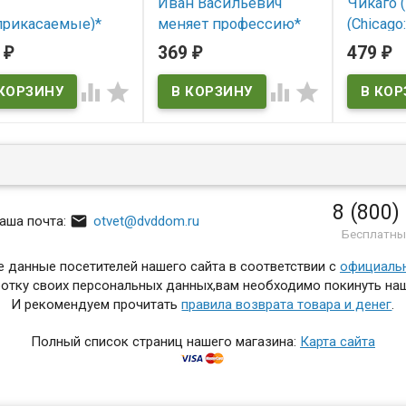
Иван Васильевич
Чикаго (
прикасаемые)*
меняет профессию*
(Chicago
ouchables)
9
369
479
₽
₽
₽
В наличии
В нал
 наличии




Chicago: T
chables
8 (800)

аша почта:
otvet@dvddom.ru
Бесплатны
 данные посетителей нашего сайта в соответствии с
официаль
отку своих персональных данных,вам необходимо покинуть наш
И рекомендуем прочитать
правила возврата товара и денег
.
Полный список страниц нашего магазина:
Карта сайта