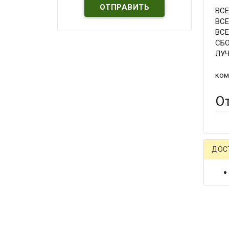
ВС
ВС
ВС
СБ
ЛУ
ком
О
ДОС