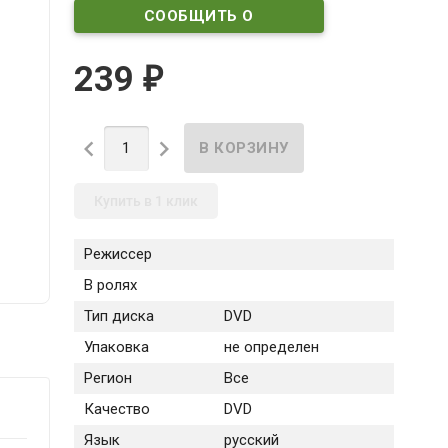
СООБЩИТЬ О
ПОСТУПЛЕНИИ
239
₽


Купить в 1 клик
Режиссер
В ролях
Тип диска
DVD
Упаковка
не определен
Регион
Все
Качество
DVD
Язык
русский