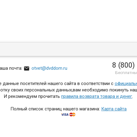
8 (800)

аша почта:
otvet@dvddom.ru
Бесплатны
 данные посетителей нашего сайта в соответствии с
официаль
отку своих персональных данных,вам необходимо покинуть наш
И рекомендуем прочитать
правила возврата товара и денег
.
Полный список страниц нашего магазина:
Карта сайта