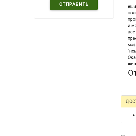
еши
пол
про
и м
все
пре
маф
"не
Ока
жиз
О
ДОС