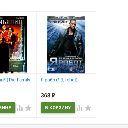
* (The Family
Я робот* (I, robot)
Скалолаз* (Cl
В наличии
В наличии
368
368
₽
₽
ичии
I, robot
Cliffhanger




 Man