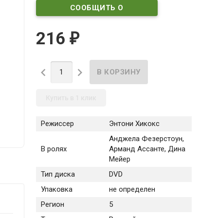
СООБЩИТЬ О
ПОСТУПЛЕНИИ
216
₽


Купить в 1 клик
Режиссер
Энтони Хикокс
Анджела Фезерстоун,
В ролях
Арманд Ассанте, Дина
Мейер
Тип диска
DVD
Упаковка
не определен
Регион
5