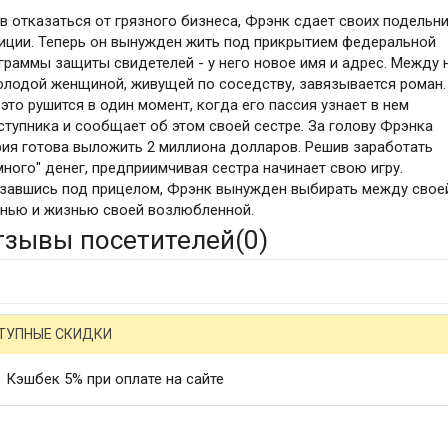
в отказаться от грязного бизнеса, Фрэнк сдает своих подельн
иции. Теперь он вынужден жить под прикрытием федеральной
граммы защиты свидетелей - у него новое имя и адрес. Между 
олодой женщиной, живущей по соседству, завязывается роман.
 это рушится в один момент, когда его пассия узнает в нем
ступника и сообщает об этом своей сестре. За голову Фрэнка
ия готова выложить 2 миллиона долларов. Решив заработать
много" денег, предприимчивая сестра начинает свою игру.
завшись под прицелом, Фрэнк вынужден выбирать между свое
нью и жизнью своей возлюбленной.
тзывы посетителей(
0
)
ТУПНЫЕ СКИДКИ
Кэшбек 5% при оплате на сайте