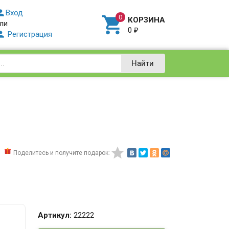

Вход

КОРЗИНА
ли
0
₽

Регистрация
Найти

Поделитесь и получите подарок:
Артикул:
22222