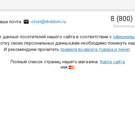
8 (800)

аша почта:
otvet@dvddom.ru
Бесплатны
 данные посетителей нашего сайта в соответствии с
официаль
отку своих персональных данных,вам необходимо покинуть наш
И рекомендуем прочитать
правила возврата товара и денег
.
Полный список страниц нашего магазина:
Карта сайта