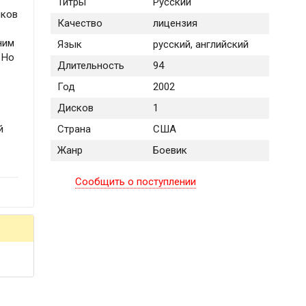
Титры
Русский
иков
Качество
лицензия
ним
Язык
русский, английский
 Но
Длительность
94
Год
2002
Дисков
1
й
Страна
США
Жанр
Боевик
Сообщить о поступлении