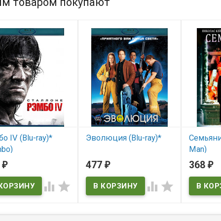
им товаром покупают
о IV (Blu-ray)*
Эволюция (Blu-ray)*
Семьянин
bo)
Man)
В наличии
0
477
368
₽
₽
₽
В нал




The Family
 наличии
o