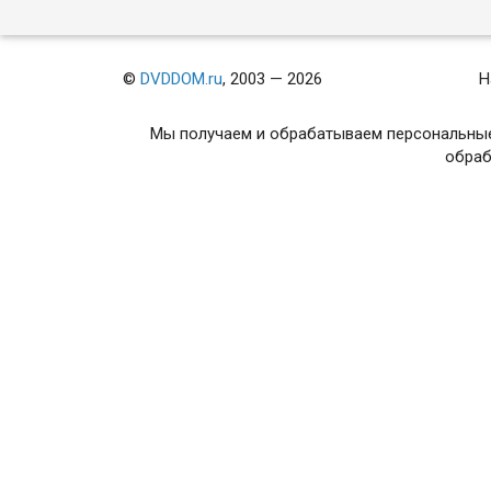
Moving Finger / 4.50 from
Paddington
©
DVDDOM.ru
, 2003 — 2026
Н
Мы получаем и обрабатываем персональные
обраб