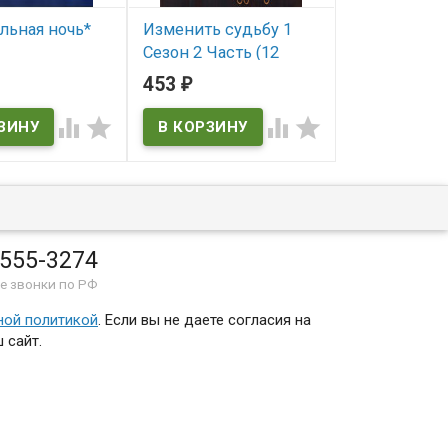
льная ночь*
Изменить судьбу 1
ФБР За гран
Сезон 2 Часть (12
Сезон (22 с
ичии
серий) (2DVD)
(4DVD) (Disc
453
905
₽
₽
Channel)
В наличии




В наличии
Discovery Chann
 555-3274
е звонки по РФ
ной политикой
. Если вы не даете согласия на
 сайт.