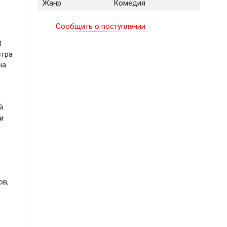
Жанр
Комедия
Сообщить о поступлении
В
стра
на
я
й
и
юв,