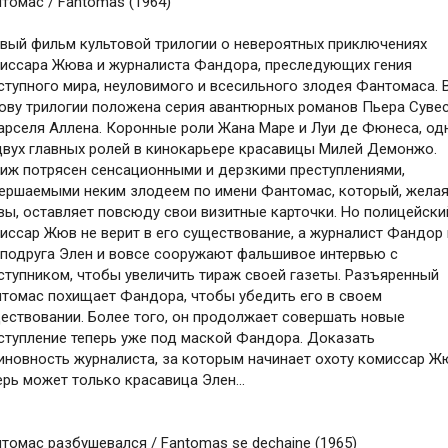
томас / Fantomas (1964)
вый фильм культовой трилогии о невероятных приключениях
иссара Жюва и журналиста Фандора, преследующих гения
ступного мира, неуловимого и всесильного злодея Фантомаса. 
ову трилогии положена серия авантюрных романов Пьера Суве
арселя Аллена. Коронные роли Жана Маре и Луи де Фюнеса, од
двух главных ролей в кинокарьере красавицы Милей Демонжо.
иж потрясен сенсационными и дерзкими преступлениями,
ершаемыми неким злодеем по имени Фантомас, который, жела
вы, оставляет повсюду свои визитные карточки. Но полицейски
иссар Жюв не верит в его существование, а журналист Фандор 
 подруга Элен и вовсе сооружают фальшивое интервью с
ступником, чтобы увеличить тираж своей газеты. Разъяренный
томас похищает Фандора, чтобы убедить его в своем
ествовании. Более того, он продолжает совершать новые
ступление теперь уже под маской Фандора. Доказать
иновность журналиста, за которым начинает охоту комиссар Ж
ерь может только красавица Элен...
томас разбушевался / Fantomas se dechaine (1965)