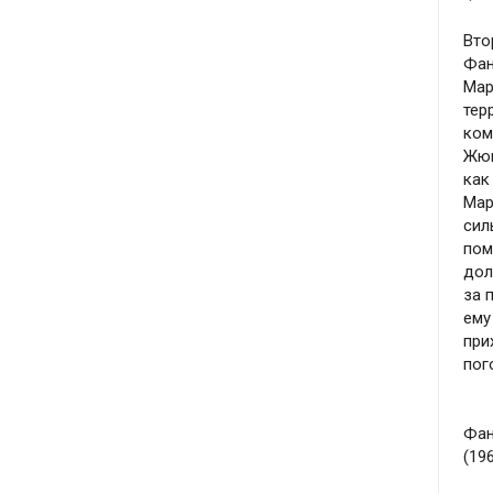
Вто
Фан
Мар
тер
ком
Жюв
как
Мар
сил
пом
дол
за 
ему
при
пог
Фан
(19