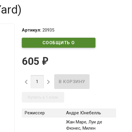
ard)
Артикул:
20935
СООБЩИТЬ О
ПОСТУПЛЕНИИ
605
₽


Купить в 1 клик
Режиссер
Андре Юнебелль
Жан Маре
, Луи де
Фюнес
, Милен