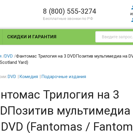
8 (800) 555-3274
и
Бесплатные звонки по РФ
СКИДКИ И ГАРАНТИЯ
я
/
DVD
/
Фантомас Трилогия на 3 DVDПозитив мультимедиа на DV
Scotland Yard)
рии:
DVD
Комедия
Подарочные издания
нтомас Трилогия на 3
DПозитив мультимедиа
 DVD (Fantomas / Fantom