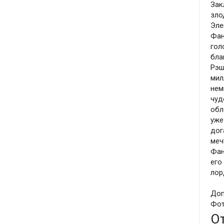
Зак
зло
Эле
Фан
гол
бла
Рэш
мил
нем
чуд
обл
уже
дог
меч
Фан
его
лор
Доп
Фот
О