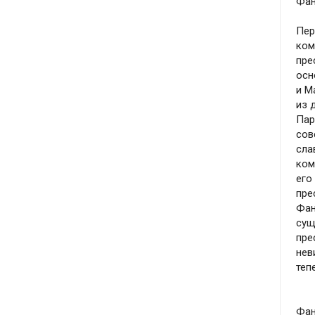
Фан
Пер
ком
пре
осн
и М
из 
Пар
сов
сла
ком
его
пре
Фан
сущ
пре
нев
теп
Фан