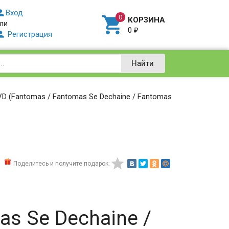

Вход

КОРЗИНА
ли
0
₽

Регистрация
Найти
D (Fantomas / Fantomas Se Dechaine / Fantomas

Поделитесь и получите подарок:
as Se Dechaine /