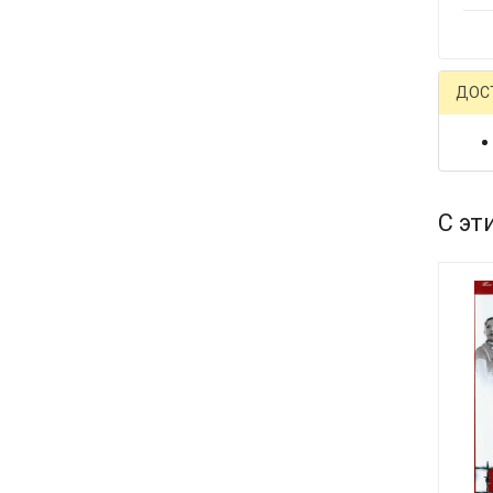
ДОС
С эт