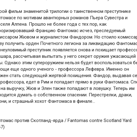
рой фильм знаменитой трилогии о таинственном преступнике
томасе по мотивам авантюрных романов Пьера Сувестра и
селя Алпена. Прошло не более года с тех пор, как
роризировавший Францию Фантомас исчез, преследуемый
иссаром Жювом и журналистом Фандором. Но стоило комисса
у получить орден Почетного легиона за ликвидацию Фантомас
 неуловимый преступник появляется снова и похищает професс
шара, рассчитывая выпытать у него секрет оружия ужасающей
ы. Однако этим супероружием нельзя будет воспользоваться б
ощи еще одного ученого - профессора Лефевра. Именно он
жен стать следующей жертвой похищения. Фандор, выдавая с
профессора, едет в Рим и попадает прямо в руки Фантомаса. С
 на выручку, Жюв и Элен также попадают в ловушку. Теперь им
ходится думать о собственном спасении. Перестрелки, драки,
они, и страшный хохот Фантомаса в финале...
томас против Скотланд-ярда / Fantomas contre Scotland Yard
67)