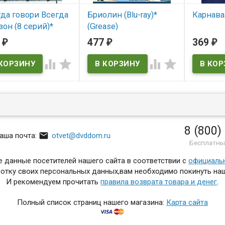
да говори Всегда
Бриолин (Blu-ray)*
Карнава
зон (8 серий)*
(Grease)
В нал
2
477
369
₽
₽
₽
 наличии
В наличии




Grease
8 (800)

аша почта:
otvet@dvddom.ru
Бесплатны
 данные посетителей нашего сайта в соответствии с
официаль
отку своих персональных данных,вам необходимо покинуть наш
И рекомендуем прочитать
правила возврата товара и денег
.
Полный список страниц нашего магазина:
Карта сайта