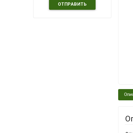
Опи
О