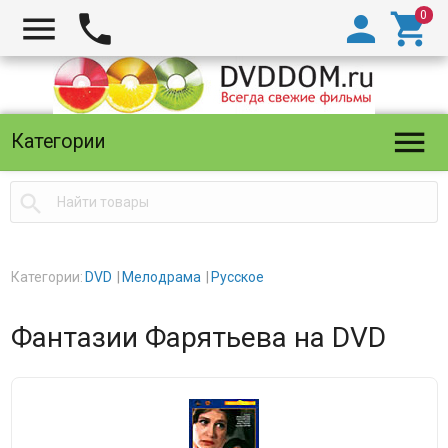





Категории

Категории:
DVD
Мелодрама
Русское
Фантазии Фарятьева на DVD