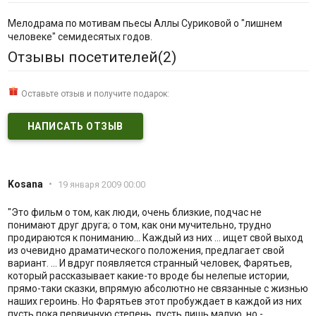
Мелодрама по мотивам пьесы Аллы Суриковой о "лишнем
человеке" семидесятых годов.
Отзывы посетителей(
2
)
Оставьте отзыв и получите подарок:
НАПИСАТЬ ОТЗЫВ
Kosana
•
19 января 2009 00:00
"Это фильм о том, как люди, очень близкие, подчас не
понимают друг друга; о том, как они мучительно, трудно
продираются к пониманию... Каждый из них ... ищет свой выход
из очевидно драматического положения, предлагает свой
вариант. ... И вдруг появляется странный человек, Фарятьев,
который рассказывает какие-то вроде бы нелепые истории,
прямо-таки сказки, впрямую абсолютно не связанные с жизнью
наших героинь. Но Фарятьев этот пробуждает в каждой из них
пусть пока первичную степень, пусть лишь малую, но -