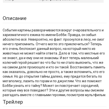
Описание
События картины разворачиваются вокруг очаровательного и
харизматичного ежика по имени Бобби. Правда, он забыл
абсолютно всё. Невероятно, но факт: проснулся в лесу, не смог
ничего припомнить. Отчего могло это приключиться? Теперь
его очень беспокоит данный вопрос, на который никто из
животных не может найти ответа. Дело в том, что местные его
не знают, да и ему они не знакомы. И вот теперь маленький
колючий герой решает во что бы то ни стало выяснить, что же
на самом деле произошло и кто он такой. Восстановить память
как оказалось, довольно не просто, а также вспомнить, кто его
семья. Но до открытия тайны далеко, ему придется бегать по
мегаполису, лазить по горам и по джунглям. Что же поможет
Бобби узнать его тайну? Может он повстречает сородичей,
которые ему все поведают? Эти и другие вопросы мы сможем
разгадать вместе с главными героями, посмотрев мультфильм.
Трейлер