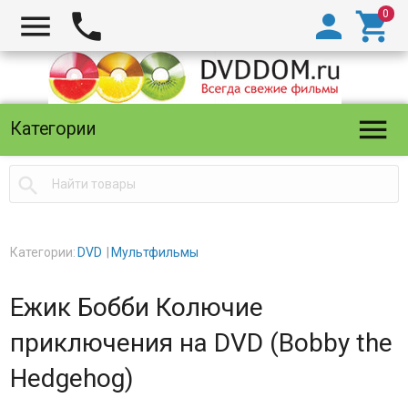





Категории

Категории:
DVD
Мультфильмы
Ежик Бобби Колючие
приключения на DVD (Bobby the
Hedgehog)