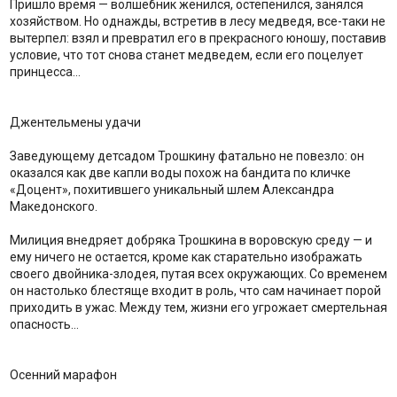
Пришло время — волшебник женился, остепенился, занялся
хозяйством. Но однажды, встретив в лесу медведя, все-таки не
вытерпел: взял и превратил его в прекрасного юношу, поставив
условие, что тот снова станет медведем, если его поцелует
принцесса…
Джентельмены удачи
Заведующему детсадом Трошкину фатально не повезло: он
оказался как две капли воды похож на бандита по кличке
«Доцент», похитившего уникальный шлем Александра
Македонского.
Милиция внедряет добряка Трошкина в воровскую среду — и
ему ничего не остается, кроме как старательно изображать
своего двойника-злодея, путая всех окружающих. Со временем
он настолько блестяще входит в роль, что сам начинает порой
приходить в ужас. Между тем, жизни его угрожает смертельная
опасность…
Осенний марафон