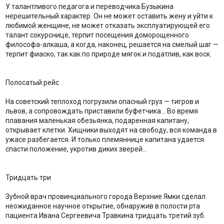
У талантливого педагога и переводчика Бузыкина
нерешительный характер. Он не может оставить жену и уйти к
любимой женщине, не может отказать эксплуатирующей его
талант сокурснице, терпит посещения доморощенного
философа-алкаша, а когда, наконец, решается на смелый шаг —
терпит фиаско, так как по природе мягок и податлив, как воск.
Полосатый рейс
На советский теплоход погрузили опасный груз — тигров и
львов, а сопровождать приставили буфетчика… Во время
плавания маленькая обезьянка, подаренная капитану,
открывает клетки. Хищники выходят на свободу, вся команда в
ужасе разбегается. И только племяннице капитана удается
спасти положение, укротив диких зверей…
Тридцать три
Зубной врач провинциального города Верхние Ямки сделал
неожиданное научное открытие, обнаружив в полости рта
пациента Ивана Сергеевича Травкина тридцать третий зуб.