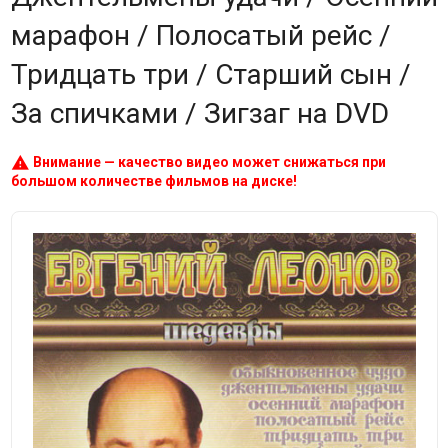
марафон / Полосатый рейс /
Тридцать три / Старший сын /
За спичками / Зигзаг на DVD
warning
Внимание — качество видео может снижаться при
большом количестве фильмов на диске!