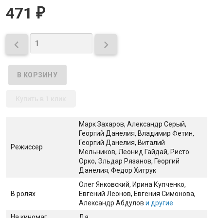
471
₽


Купить в 1 клик
Марк Захаров, Александр Серый,
Георгий Данелия, Владимир Фетин,
Георгий Данелия, Виталий
Режиссер
Мельников, Леонид Гайдай, Ристо
Орко, Эльдар Рязанов, Георгий
Данелия, Федор Хитрук
Олег Янковский
, Ирина Купченко
,
В ролях
Евгений Леонов
, Евгения Симонова
,
Александр Абдулов
и другие
На киномаг
Да