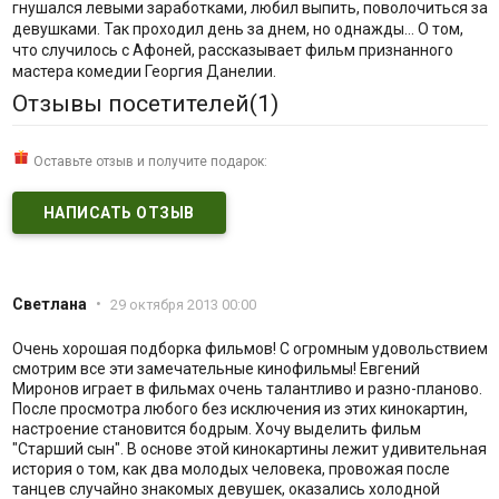
гнушался левыми заработками, любил выпить, поволочиться за
девушками. Так проходил день за днем, но однажды… О том,
что случилось с Афоней, рассказывает фильм признанного
мастера комедии Георгия Данелии.
Отзывы посетителей(
1
)
Оставьте отзыв и получите подарок:
НАПИСАТЬ ОТЗЫВ
Светлана
•
29 октября 2013 00:00
Очень хорошая подборка фильмов! С огромным удовольствием
смотрим все эти замечательные кинофильмы! Евгений
Миронов играет в фильмах очень талантливо и разно-планово.
После просмотра любого без исключения из этих кинокартин,
настроение становится бодрым. Хочу выделить фильм
"Старший сын". В основе этой кинокартины лежит удивительная
история о том, как два молодых человека, провожая после
танцев случайно знакомых девушек, оказались холодной