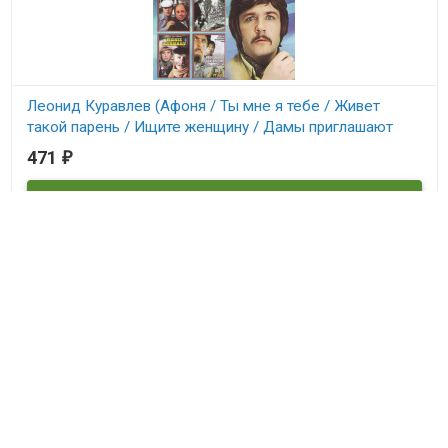
Леонид Куравлев (Афоня / Ты мне я тебе / Живет
такой парень / Ищите женщину / Дамы приглашают
кавалеров / Раз на раз не приходится / Иван
471
₽
Васильевич м
В наличии
©
DVDDOM.ru
, 2003 — 2026
Мы получаем и обрабатываем персональные данные посетителей