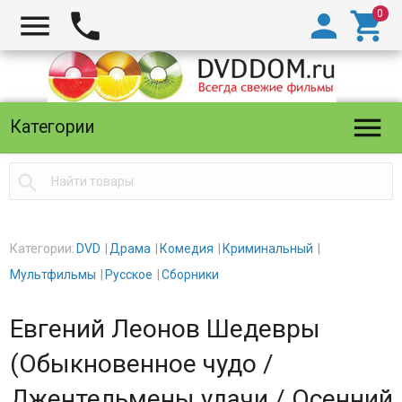





Категории

Категории:
DVD
Драма
Комедия
Криминальный
Мультфильмы
Русское
Сборники
Евгений Леонов Шедевры
(Обыкновенное чудо /
Джентельмены удачи / Осенний