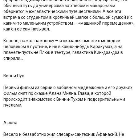
обычный путь до универсама за хлебом и макаронами
обернется межгалактическими путешествиями. А все эта
встреча со студентом в кроличьей шапке с большой сумкой и с
каким-то маленьким устройством — «машинкой перемещения»,
как он ее сам называл.
Короче, нажал на кнопку — и оказался вместе с молодым
человеком в пустыне, и не в каких-нибудь Каракумах, а на
планете-пустыне Плюк в тентуре, галактика Кин-дза-дза в
спирали…
Винни Пух
Первый фильм из серии о забавном медвежонке и его друзьях.
Фильм снят по сказке Алана Милна. Глава, в которой
происходит знакомство с Винни-Пухом и подозрительными
пчелами.
Афоня
Весело и беззаботно жил слесарь-сантехник Афанасий. Не