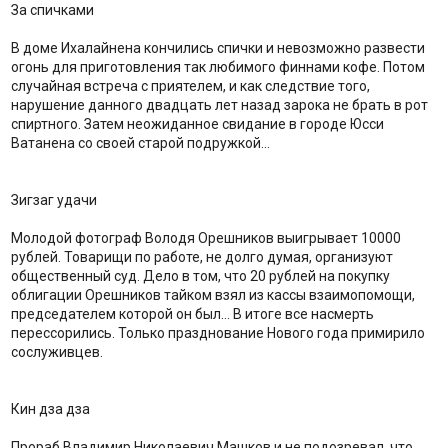
За спичками
В доме Ихалайнена кончились спички и невозможно развести
огонь для приготовления так любимого финнами кофе. Потом
случайная встреча с приятелем, и как следствие того,
нарушение данного двадцать лет назад зарока не брать в рот
спиртного. Затем неожиданное свидание в городе Юсси
Ватанена со своей старой подружкой…
Зигзаг удачи
Молодой фотограф Володя Орешников выигрывает 10000
рублей. Товарищи по работе, не долго думая, организуют
общественный суд. Дело в том, что 20 рублей на покупку
облигации Орешников тайком взял из кассы взаимопомощи,
председателем которой он был… В итоге все насмерть
перессорились. Только празднование Нового года примирило
сослуживцев.
Кин дза дза
Прораб Владимир Николаевич Машков и не подозревал, что