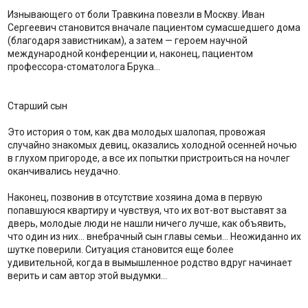
Изнывающего от боли Травкина повезли в Москву. Иван
Сергеевич становится вначале пациентом сумасшедшего дома
(благодаря завистникам), а затем — героем научной
международной конференции и, наконец, пациентом
профессора-стоматолога Брука…
Старший сын
Это история о том, как два молодых шалопая, провожая
случайно знакомых девиц, оказались холодной осенней ночью
в глухом пригороде, а все их попытки пристроиться на ночлег
оканчивались неудачно.
Наконец, позвонив в отсутствие хозяина дома в первую
попавшуюся квартиру и чувствуя, что их вот-вот выставят за
дверь, молодые люди не нашли ничего лучше, как объявить,
что один из них… внебрачный сын главы семьи… Неожиданно их
шутке поверили. Ситуация становится еще более
удивительной, когда в вымышленное родство вдруг начинает
верить и сам автор этой выдумки…