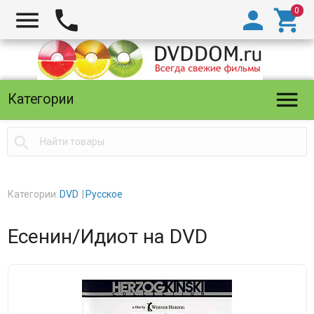





Категории

Категории:
DVD
Русское
Есенин/Идиот на DVD