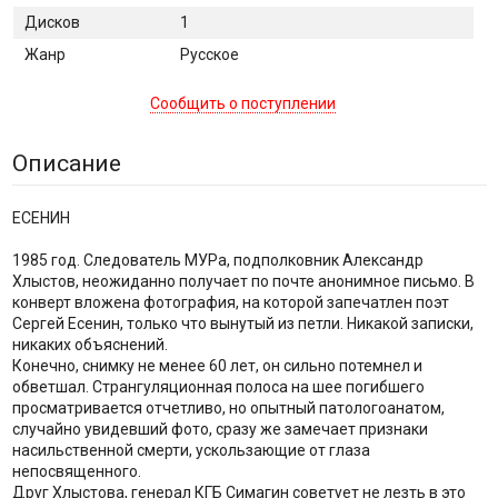
Дисков
1
Жанр
Русское
Сообщить о поступлении
Описание
ЕСЕНИН
1985 год. Следователь МУРа, подполковник Александр
Хлыстов, неожиданно получает по почте анонимное письмо. В
конверт вложена фотография, на которой запечатлен поэт
Сергей Есенин, только что вынутый из петли. Никакой записки,
никаких объяснений.
Конечно, снимку не менее 60 лет, он сильно потемнел и
обветшал. Странгуляционная полоса на шее погибшего
просматривается отчетливо, но опытный патологоанатом,
случайно увидевший фото, сразу же замечает признаки
насильственной смерти, ускользающие от глаза
непосвященного.
Друг Хлыстова, генерал КГБ Симагин советует не лезть в это