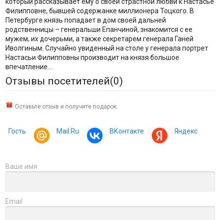
который рассказывает ему о своей страстной любви к Настасье
Филипповне, бывшей содержанке миллионера Тоцкого. В
Петербурге князь попадает в дом своей дальней
родственницы – генеральши Епанчиной, знакомится с ее
мужем, их дочерьми, а также секретарем генерала Ганей
Иволгиным. Случайно увиденный на столе у генерала портрет
Настасьи Филипповны производит на князя большое
впечатление…
Отзывы посетителей(
0
)
Оставьте отзыв и получите подарок:
Гость
Mail.Ru
ВКонтакте
Яндекс
Ваше имя
Email