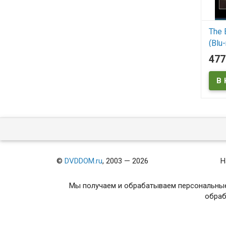
The 
(Blu-
47
В
©
DVDDOM.ru
, 2003 — 2026
Н
Мы получаем и обрабатываем персональные
обраб