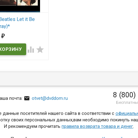
Beatles Let it Be
ray)*
7
₽


 наличии
8 (800)

аша почта:
otvet@dvddom.ru
Бесплатны
 данные посетителей нашего сайта в соответствии с
официаль
отку своих персональных данных,вам необходимо покинуть наш
И рекомендуем прочитать
правила возврата товара и денег
.