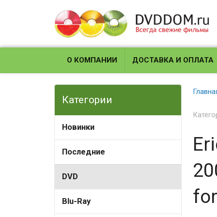
О КОМПАНИИ
ДОСТАВКА И ОПЛАТА
Главна
Категории
Катего
Новинки
Er
Последние
20
DVD
fo
Blu-Ray