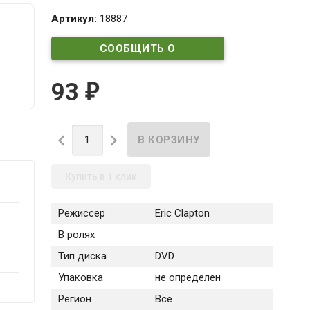
Артикул:
18887
СООБЩИТЬ О
ПОСТУПЛЕНИИ
93
₽


Купить в 1 клик
Режиссер
Eric Clapton
В ролях
Тип диска
DVD
Упаковка
не определен
Регион
Все