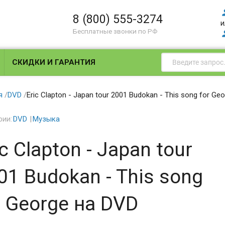
8 (800) 555-3274
и
Бесплатные звонки по РФ
СКИДКИ И ГАРАНТИЯ
я
/
DVD
/
Eric Clapton - Japan tour 2001 Budokan - This song for Ge
рии:
DVD
Музыка
ic Clapton - Japan tour
01 Budokan - This song
r George на DVD