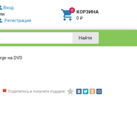

Вход

КОРЗИНА
ли
0
₽

Регистрация
Найти
orge на DVD

Поделитесь и получите подарок: