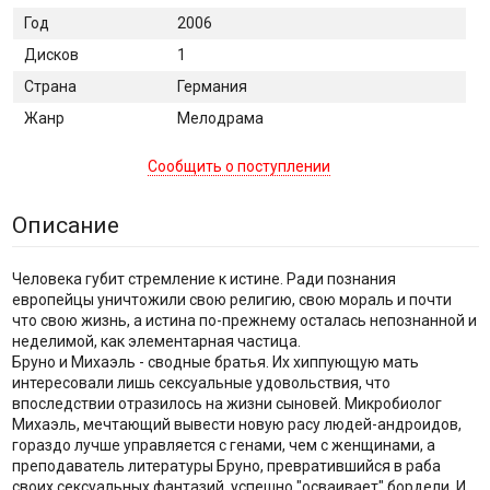
Год
2006
Дисков
1
Страна
Германия
Жанр
Мелодрама
Сообщить о поступлении
Описание
Человека губит стремление к истине. Ради познания
европейцы уничтожили свою религию, свою мораль и почти
что свою жизнь, а истина по-прежнему осталась непознанной и
неделимой, как элементарная частица.
Бруно и Михаэль - сводные братья. Их хиппующую мать
интересовали лишь сексуальные удовольствия, что
впоследствии отразилось на жизни сыновей. Микробиолог
Михаэль, мечтающий вывести новую расу людей-андроидов,
гораздо лучше управляется с генами, чем с женщинами, а
преподаватель литературы Бруно, превратившийся в раба
своих сексуальных фантазий, успешно "осваивает" бордели. И