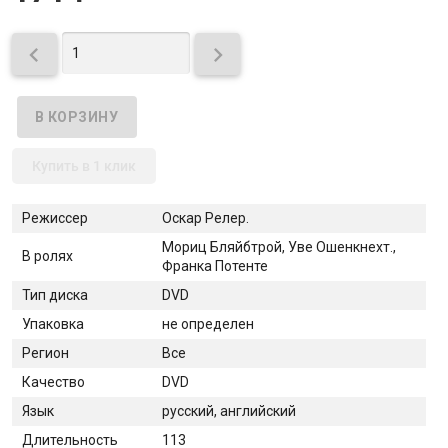


Купить в 1 клик
Режиссер
Оскар Релер.
Мориц Бляйбтрой, Уве Ошенкнехт.,
В ролях
Франка Потенте
Тип диска
DVD
Упаковка
не определен
Регион
Все
Качество
DVD
Язык
русский, английский
Длительность
113