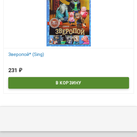
Зверопой* (Sing)
В наличии
231
₽
Sing