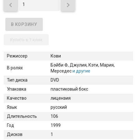


Купить в 1 клик
Режиссер
Кови
Бэйби Ф
, Джулия
, Кэти
, Мария
,
В ролях
Мерседес
и другие
Тип диска
DVD
Упаковка
пластиковый бокс
Качество
лицензия
Язык
русский
Длительность
106
Год
1999
Дисков
1