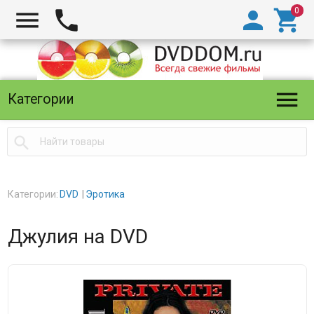





Категории

Категории:
DVD
Эротика
Джулия на DVD