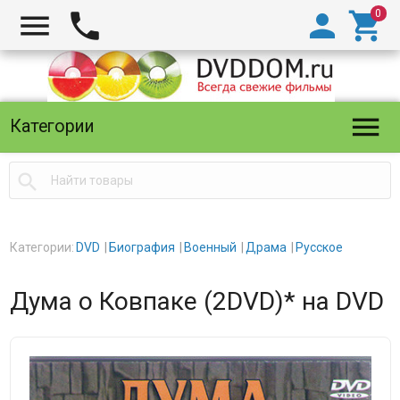





Категории

Категории:
DVD
Биография
Военный
Драма
Русское
Дума о Ковпаке (2DVD)* на DVD