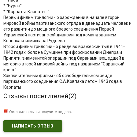
* "Набат"
* "Буран"
* "Карпаты, Карпаты..."
Первый фильм трилогии - о зарождении в начале второй
мировой войны партизанского отряда в двенадцать человек и
его развитии до мощного боевого соединения Первой
Украинской партизанской дивизии под командованием
Ковпака и комиссара Руднева.
Второй фильм трилогии - о рейде во вражеский тыл в 1941-
1942 годах, боях на Сумщине при форсировании Днепра и
Припяти, знаменитой операции под Саранами, вошедшей в
историю второй мировой войны под названием "Саранский
крест".
Заключительный фильм - об освободительном рейде
партизанского соединения С.А.Ковпака летом 1943 года в
Карпаты
Отзывы посетителей(
2
)
Оставьте отзыв и получите подарок:
НАПИСАТЬ ОТЗЫВ