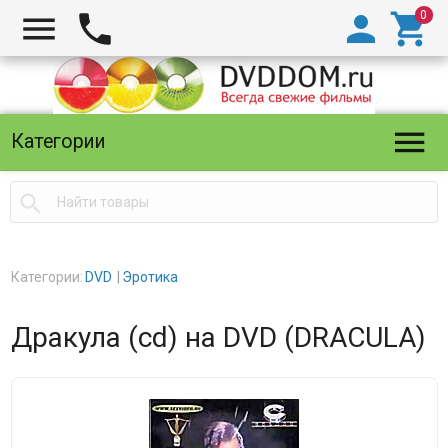





Категории

Категории:
DVD
Эротика
Дракула (cd) на DVD (DRACULA)