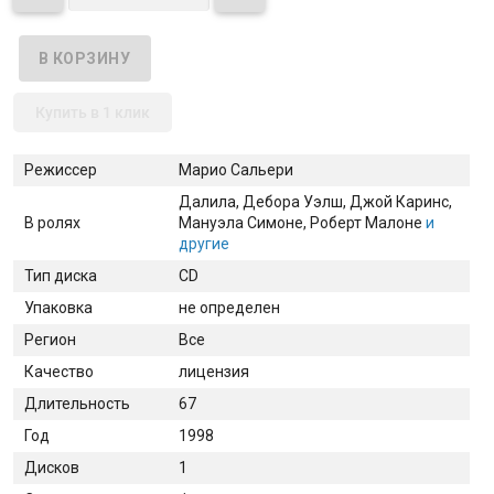
Купить в 1 клик
Режиссер
Марио Сальери
Далила
, Дебора Уэлш
, Джой Каринс
,
В ролях
Мануэла Симоне
, Роберт Малоне
и
другие
Тип диска
CD
Упаковка
не определен
Регион
Все
Качество
лицензия
Длительность
67
Год
1998
Дисков
1