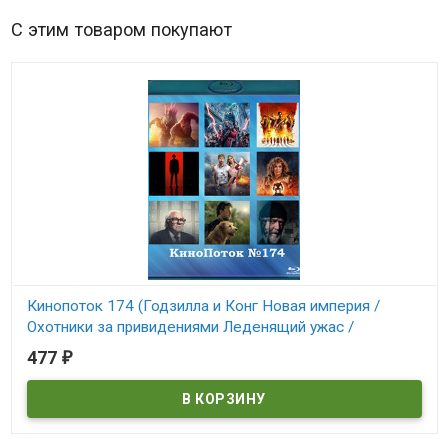
С этим товаром покупают
Кинопоток 174 (Годзилла и Конг Новая империя /
Охотники за привидениями Леденящий ужас /
Министерство неджентльменских дел / Манкимэн /
477
₽
Каскадеры / Ат
В наличии