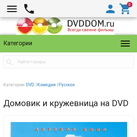





Категории

Категории:
DVD
Комедия
Русское
Домовик и кружевница на DVD