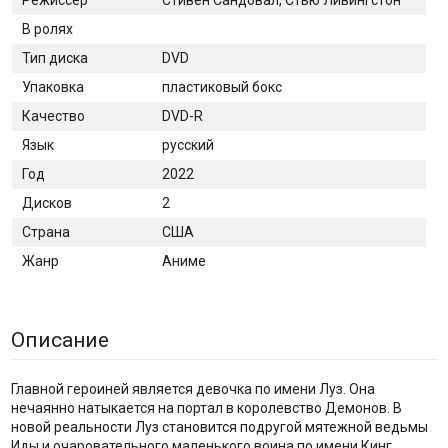
В ролях
Тип диска
DVD
Упаковка
пластиковый бокс
Качество
DVD-R
Язык
русский
Год
2022
Дисков
2
Страна
США
Жанр
Аниме
Описание
Главной героиней является девочка по имени Луз. Она
нечаянно натыкается на портал в королевство Демонов. В
новой реальности Луз становится подругой мятежной ведьмы
Иды и очаровательного маленького воина по имени Кинг.