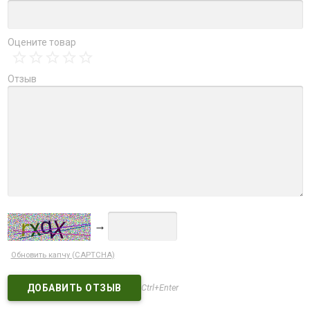
Оцените товар
Отзыв
→
Обновить капчу (CAPTCHA)
Ctrl+Enter