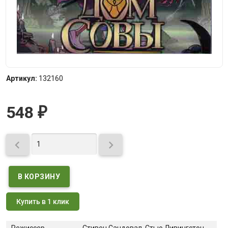
Артикул:
132160
548
₽


Купить в 1 клик
Режиссер
Стивен Сандовал, Стью Ливингстон