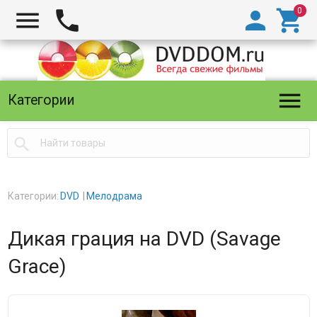





Категории

Категории:
DVD
Мелодрама
Дикая грация на DVD (Savage
Grace)