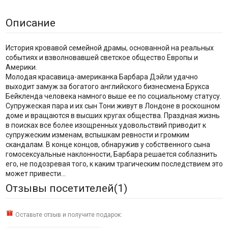
Описание
История кровавой семейной драмы, основанной на реальных
событиях и взволновавшей светское общество Европы и
Америки.
Молодая красавица-американка Барбара Дэйли удачно
выходит замуж за богатого английского бизнесмена Брукса
Бейкленда человека намного выше ее по социальному статусу.
Супружеская пара и их сын Тони живут в Лондоне в роскошном
доме и вращаются в высших кругах общества. Праздная жизнь
в поисках все более изощренных удовольствий приводит к
супружеским изменам, вспышкам ревности и громким
скандалам. В конце концов, обнаружив у собственного сына
гомосексуальные наклонности, Барбара решается соблазнить
его, не подозревая того, к каким трагическим последствием это
может привести...
Отзывы посетителей(
1
)
Оставьте отзыв и получите подарок: