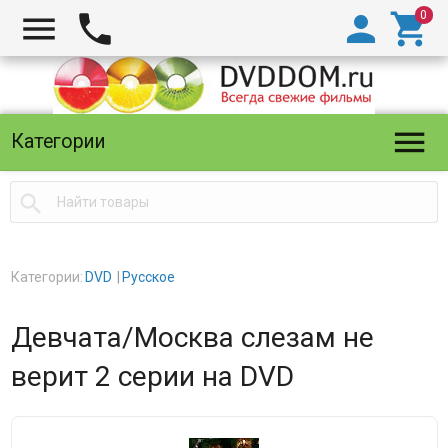





Категории

Категории:
DVD
Русское
Девчата/Москва слезам не
верит 2 серии на DVD