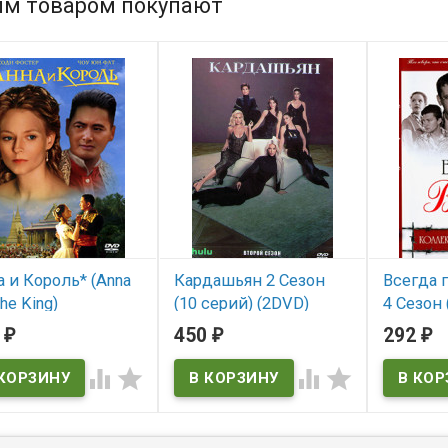
им товаром покупают
 и Король* (Anna
Кардашьян 2 Сезон
Всегда 
the King)
(10 серий) (2DVD)
4 Сезон 
(Csak semmi pánik...)
8
450
292
₽
₽
₽
 наличии
В нал
В наличии




and the King
Csak semmi pánik...