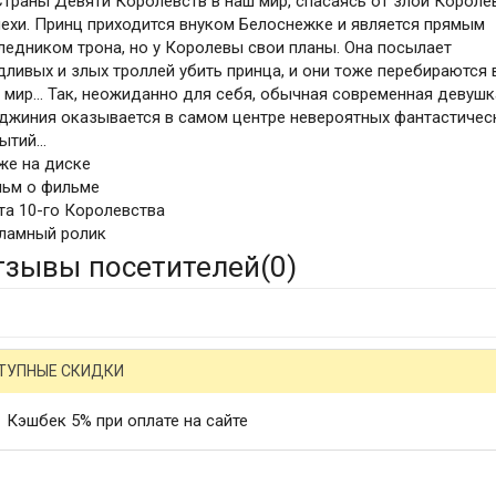
Страны Девяти Королевств в наш мир, спасаясь от злой Короле
ехи. Принц приходится внуком Белоснежке и является прямым
ледником трона, но у Королевы свои планы. Она посылает
дливых и злых троллей убить принца, и они тоже перебираются 
 мир... Так, неожиданно для себя, обычная современная девушк
джиния оказывается в самом центре невероятных фантастичес
ытий...
же на диске
ьм о фильме
та 10-го Королевства
ламный ролик
тзывы посетителей(
0
)
ТУПНЫЕ СКИДКИ
Кэшбек 5% при оплате на сайте