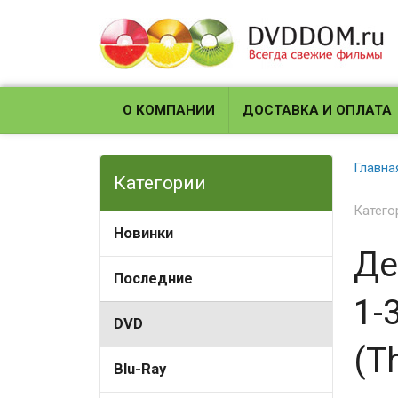
О КОМПАНИИ
ДОСТАВКА И ОПЛАТА
Главна
Категории
Катего
Новинки
Де
Последние
1-
DVD
(T
Blu-Ray