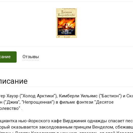
сание
Отзывы
писание
гер Хауэр ("Холод Арктики"), Кимберли Уильямс ("Бастион") и Ск
н ("Джиа", "Непрощенная") в фильме фэнтези "Десятое
олевство" .
циантка нью-йоркского кафе Вирджиния однажды спасает пес
орый оказывается заколдованным принцем Венделом, сбежав