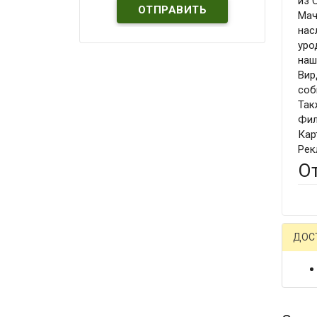
из 
Мач
нас
уро
наш
Вир
соб
Так
Фил
Кар
Рек
О
ДОС