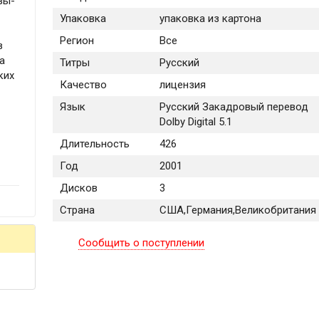
вы-
Упаковка
упаковка из картона
Регион
Все
в
а
Титры
Русский
ких
Качество
лицензия
Язык
Русский Закадровый перевод
Dolby Digital 5.1
Длительность
426
Год
2001
Дисков
3
Страна
США,Германия,Великобритания
Сообщить о поступлении