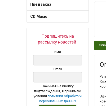
Предзаказ
CD Music
Подпишитесь на
рассылку новостей!
Опи
Имя
О
Email
Рут
Коэ
Нажимая на кнопку
кор
подтверждения, я принимаю
условия
политики обработки
Офи
персональных данных
кот