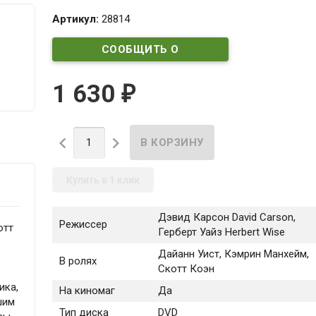
Артикул:
28814
СООБЩИТЬ О
ПОСТУПЛЕНИИ
1 630
₽


Купить в 1 клик
Дэвид Карсон David Carson,
Режиссер
отт
Герберт Уайз Herbert Wise
Дайанн Уист, Кэмрин Манхейм,
В ролях
Скотт Коэн
ика,
На киномаг
Да
шим
Тип диска
DVD