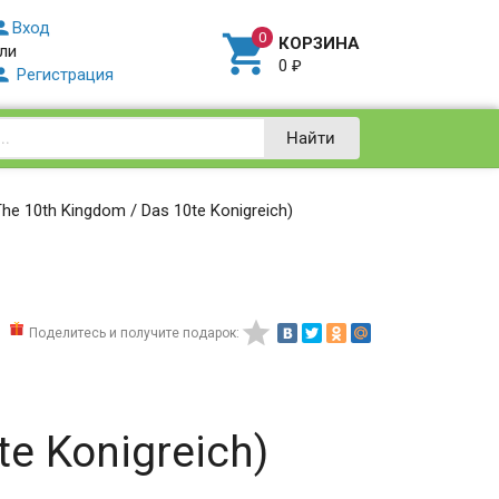

Вход

КОРЗИНА
ли
0
₽

Регистрация
Найти
he 10th Kingdom / Das 10te Konigreich)

Поделитесь и получите подарок:
te Konigreich)