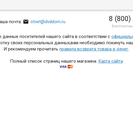
8 (800)

аша почта:
otvet@dvddom.ru
Бесплатны
 данные посетителей нашего сайта в соответствии с
официаль
отку своих персональных данных,вам необходимо покинуть наш
И рекомендуем прочитать
правила возврата товара и денег
.
Полный список страниц нашего магазина:
Карта сайта