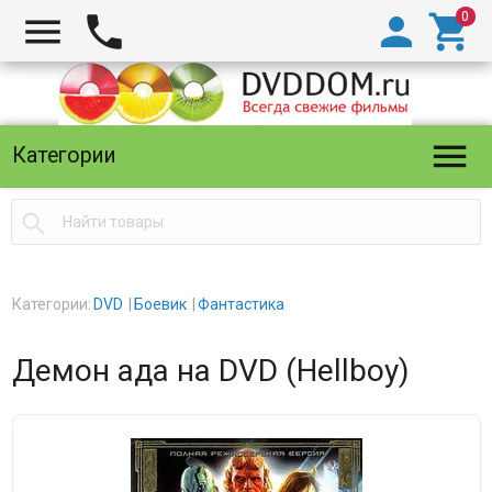





Категории

Категории:
DVD
Боевик
Фантастика
Демон ада на DVD (Hellboy)