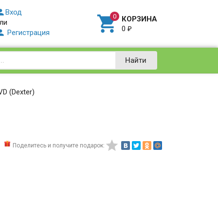

Вход

КОРЗИНА
ли
0
₽

Регистрация
Найти
D (Dexter)

Поделитесь и получите подарок: