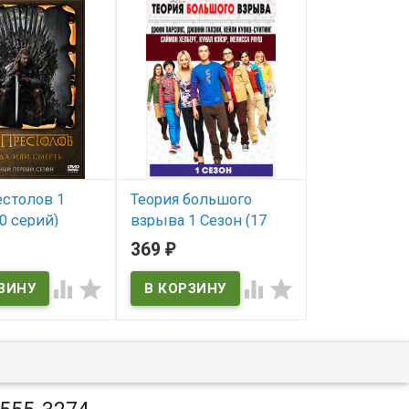
естолов 1
Теория большого
Дом на дру
0 серий)
взрыва 1 Сезон (17
стороне*
серий)*
369
269
₽
₽
В наличии
ичии
В наличии



