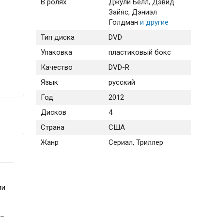
В ролях
Джули Белл
, Дэвид
Зайяс
, Дэниэл
Голдман
и другие
Тип диска
DVD
Упаковка
пластиковый бокс
Качество
DVD-R
Язык
русский
Год
2012
Дисков
4
Страна
США
Жанр
Сериал, Триллер
ии