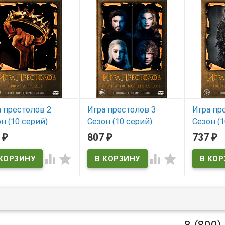
 престолов 2
Игра престолов 3
Игра пр
н (10 серий)
Сезон (10 серий)
Сезон (1
D)*
(2DVD)*
(2DVD)*
7
807
737
₽
₽
₽
 наличии
В наличии
В нал



