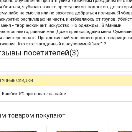
красно обучил меня прятать улики. Обычным гражданам не сто
я бояться, я убиваю только преступников, подонков, до которы
ему-либо не смогла или не захотела добраться полиция. Я уби
 аккуратно распиливаю на части, и избавляюсь от трупов. Убийс
 меня - творческий акт, искусство. Но однажды... В Майами
вляется некто, равный мне. Даже превзошедший меня. Сумевши
я заинтересовать. Предложивший мне своего рода товарищеск
тязание. Кто этот загадочный и неуловимый "икс"..?
тзывы посетителей(
3
)
ТУПНЫЕ СКИДКИ
Кэшбек 5% при оплате на сайте
им товаром покупают