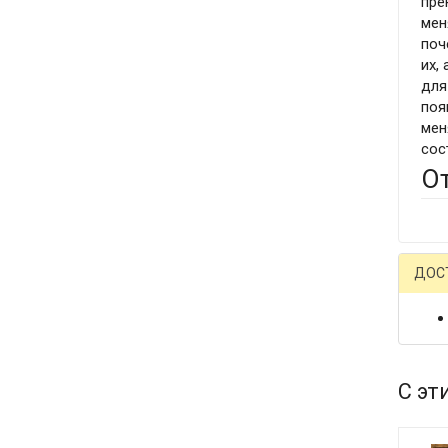
пре
мен
поч
их,
для
поя
мен
сос
О
ДОС
С эт