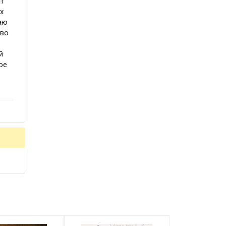
ит
х
ваю
тво
й
ое