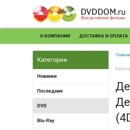
О КОМПАНИИ
ДОСТАВКА И ОПЛАТА
Главна
Категории
Катего
Новинки
Де
Последние
Де
DVD
(4
Blu-Ray