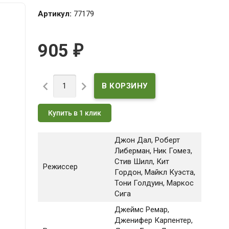
Артикул:
77179
905
₽


Купить в 1 клик
Джон Дал, Роберт
Либерман, Ник Гомез,
Стив Шилл, Кит
Режиссер
Гордон, Майкл Куэста,
Тони Голдуин, Маркос
Сига
Джеймс Ремар
,
Дженифер Карпентер
,