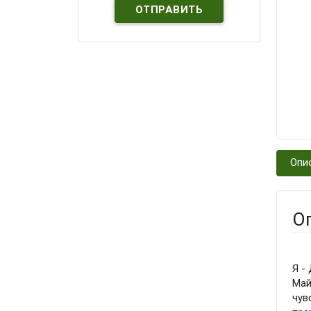
Опи
О
Я -
Май
чув