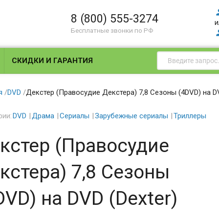
8 (800) 555-3274
и
Бесплатные звонки по РФ
СКИДКИ И ГАРАНТИЯ
я
/
DVD
/
Декстер (Правосудие Декстера) 7,8 Сезоны (4DVD) на DV
рии:
DVD
Драма
Сериалы
Зарубежные сериалы
Триллеры
кстер (Правосудие
кстера) 7,8 Сезоны
DVD) на DVD (Dexter)