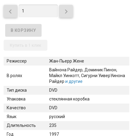


Купить в 1 клик
Режиссер
Жан-Пьерр Жене
Вайнона Райдер
, Доминик Пинон
,
В ролях
Майкл Уинкотт
, Сигурни Уивер
Уинона
Райдер
и другие
Тип диска
DVD
Упаковка
стеклянная коробка
Качество
DVD
Язык
русский
Длительность
235
Год
1997