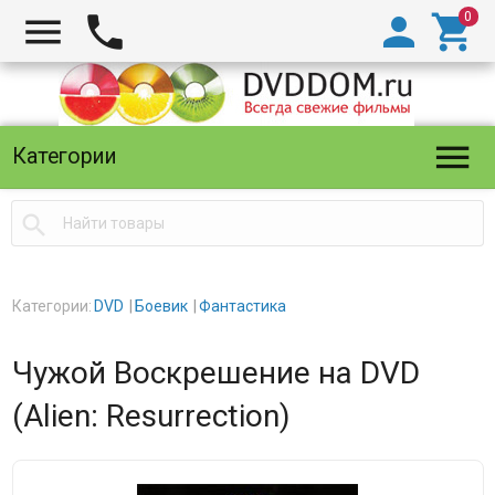





Категории

Категории:
DVD
Боевик
Фантастика
Чужой Воскрешение на DVD
(Alien: Resurrection)