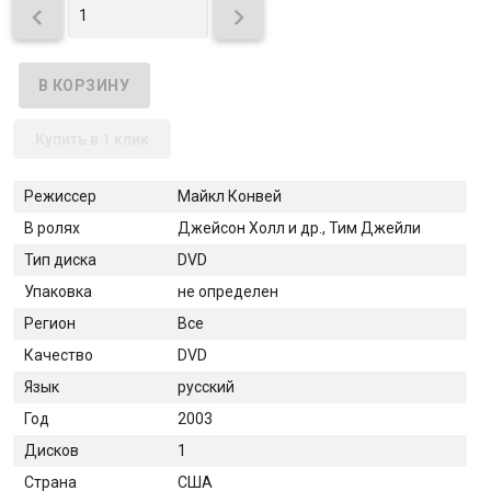


Купить в 1 клик
Режиссер
Майкл Конвей
В ролях
Джейсон Холл и др., Тим Джейли
Тип диска
DVD
Упаковка
не определен
Регион
Все
Качество
DVD
Язык
русский
Год
2003
Дисков
1
Страна
США