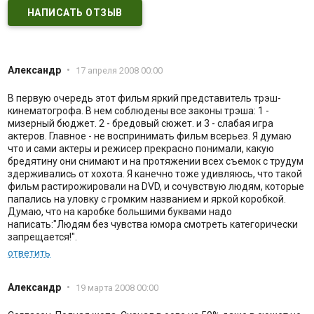
НАПИСАТЬ ОТЗЫВ
Александр
•
17 апреля 2008 00:00
В первую очередь этот фильм яркий представитель трэш-
кинематогрофа. В нем соблюдены все законы трэша: 1 -
мизерный бюджет. 2 - бредовый сюжет. и 3 - слабая игра
актеров. Главное - не воспринимать фильм всерьез. Я думаю
что и сами актеры и режисер прекрасно понимали, какую
бредятину они снимают и на протяжении всех съемок с трудум
здерживались от хохота. Я канечно тоже удивляюсь, что такой
фильм растирожировали на DVD, и сочувствую людям, которые
папались на уловку с громким названием и яркой коробкой.
Думаю, что на каробке большими буквами надо
написать:"Людям без чувства юмора смотреть категорически
запрещается!".
ответить
Александр
•
19 марта 2008 00:00