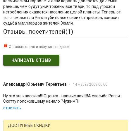
космическом корабле. И если корабль доберется до Земли
раньше, чем будут уничтожены все твари, то под угрозой
истребления окажется население целой планеты. Теперь от
того, сможет ли Рипли убить всех своих отпрысков, зависит
судьба миллиардов жителей Земли.
Отзывы посетителей(
1
)
Оставьте отзыв и получите подарок:
НАПИСАТЬ ОТЗЫВ
Александр Юрьевич Терентьев
•
14 марта 2009 00:00
Ну это же классика!!!!Оценка - наивысшая!!!!!А спасибо Ригли
Скотту положившему начало "Чужим"!!!
ответить
ДОСТУПНЫЕ СКИДКИ