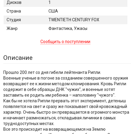
Дисков
1
Страна
США
Студия
TWENTIETH CENTURY FOX
Жанр
Фантастика, Ужасы
Сообщить о поступлении
Описание
Прошло 200 лет со дня гибели лейтенанта Рипли.
Военные ученые в погоне за созданием совершенного оружия
возвращают ее к жизни методом клонирования. Кровь Рипли
содержит в себе образцы ДНК "чужих", и военные хотят
заставить ее родить им ребенка – наполовину "чужого".
Как бы не хотела Рипли прервать этот эксперимент, детеныш
появляется на свет и сразу же показывает свой кровожадный
характер. Очень быстро он превращается в огромного монстра
и начинает размножаться, откладывая личинки в самых
труднодоступных местах.
Все это происходит на возвращающемся на Землю