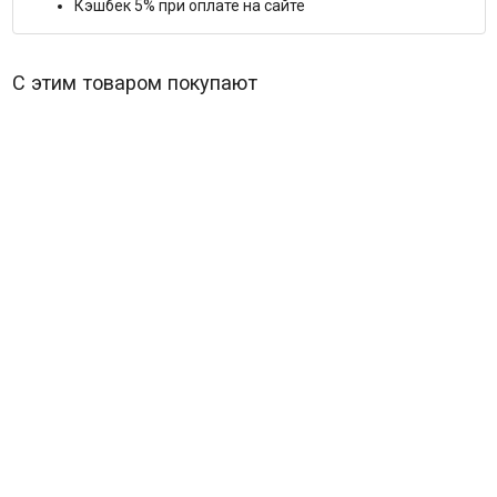
Кэшбек 5% при оплате на сайте
С этим товаром покупают
Поющие в терновнике* (THORN BIRDS)
В наличии
303
₽
THORN BIRDS