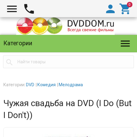





Категории

Категории:
DVD
Комедия
Мелодрама
Чужая свадьба на DVD (I Do (But
I Don't))