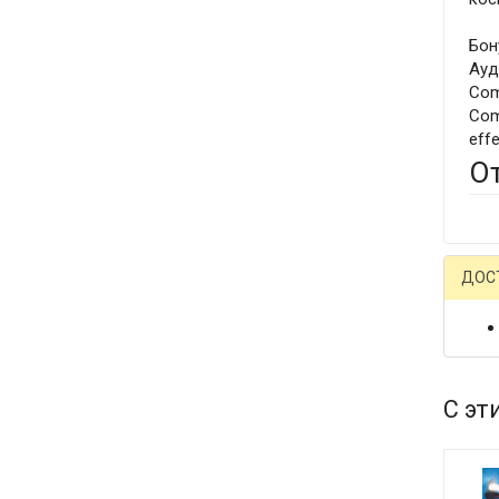
Бон
Ауд
Com
Com
eff
О
ДОС
С эт