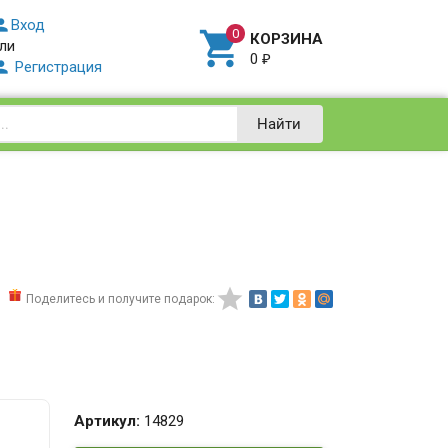

Вход

КОРЗИНА
ли
0
₽

Регистрация
Найти

Поделитесь и получите подарок:
Артикул:
14829