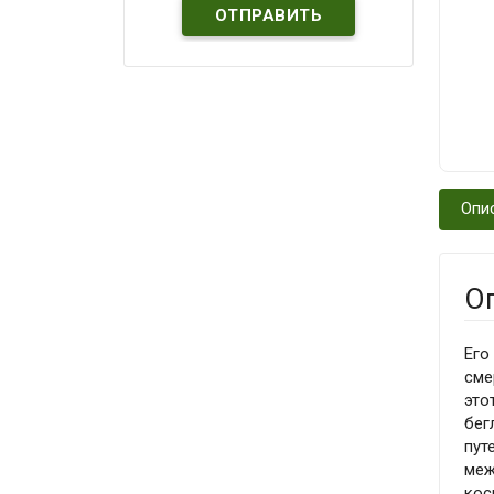
Опи
О
Его
сме
это
бег
пут
меж
кос