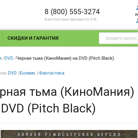
8 (800) 555-3274
и
Бесплатные звонки по РФ
СКИДКИ И ГАРАНТИЯ
я
/
DVD
/
Черная тьма (КиноМания) на DVD (Pitch Black)
рии:
DVD
Боевик
Фантастика
рная тьма (КиноМания)
 DVD (Pitch Black)