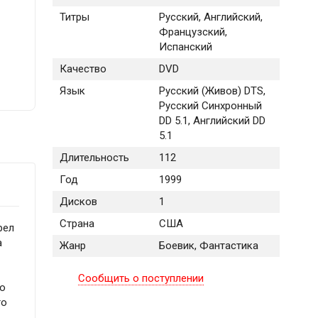
Титры
Русский, Английский,
Французский,
Испанский
Качество
DVD
Язык
Русский (Живов) DTS,
Русский Синхронный
DD 5.1, Английский DD
5.1
Длительность
112
Год
1999
Дисков
1
Страна
США
рел
а
Жанр
Боевик, Фантастика
Сообщить о поступлении
го
то