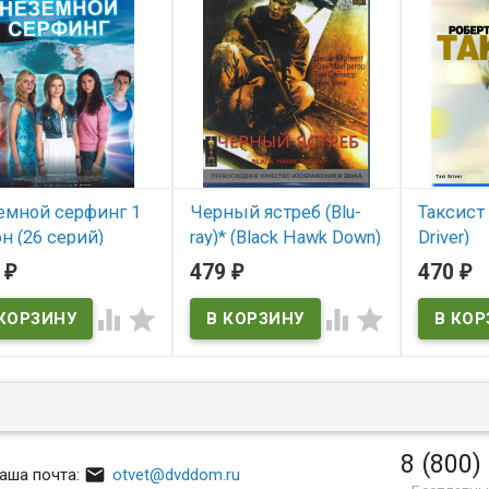
емной серфинг 1
Черный ястреб (Blu-
Таксист (
н (26 серий)
ray)* (Black Hawk Down)
Driver)
VD)
3
479
470
₽
₽
₽
В наличии
В нал
 наличии




Black Hawk Down
Taxi Driver
8 (800)

аша почта:
otvet@dvddom.ru