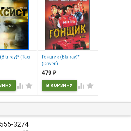
Blu-ray)* (Taxi
Гонщик (Blu-ray)*
Карающая д
(Driven)
Сезон 2 Част
серий) (3DV
479
784
₽
₽
ичии
В наличии
(MEMENTO)




Driven
В наличии
MEMENTO
 555-3274