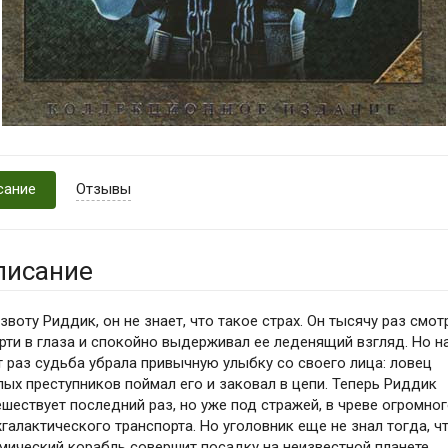
сание
Отзывы
писание
 звоту Риддик, он не знает, что такое страх. Он тысячу раз смот
рти в глаза и спокойно выдерживал ее леденящий взгляд. Но н
т раз судьба убрала привычную улыбку со своего лица: ловец
лых преступников поймал его и заковал в цепи. Теперь Риддик
ешествует последний раз, но уже под стражей, в чреве огромно
галактического транспорта. Но уголовник еще не знал тогда, ч
мический корабль совершит посадку на неизвестной планете.