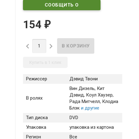
СООБЩИТЬ О
ПОСТУПЛЕНИИ
154
₽


Купить в 1 клик
Режиссер
Дэвид Твони
Вин Дизель
, Кит
Дэвид
, Коул Хаузер
,
В ролях
Рада Митчелл
, Клодиа
Блэк
и другие
Тип диска
DVD
Упаковка
упаковка из картона
Регион
Все