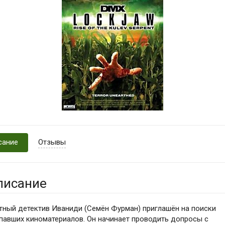
сание
Отзывы
писание
тный детектив Иваниди (Cемён Фурман) приглашён на поиски
павших киноматериалов. Он начинает проводить допросы с