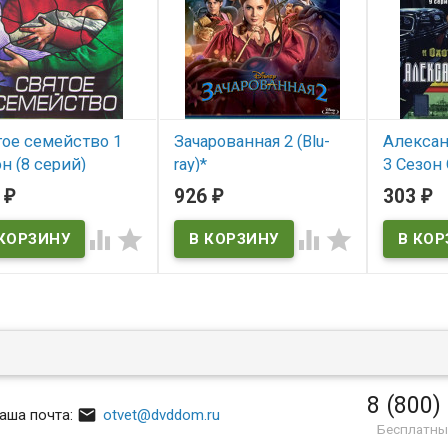
тое семейство 1
Зачарованная 2 (Blu-
Алексан
н (8 серий)
ray)*
3 Сезон 
Берию (
5
926
303
₽
₽
₽
 наличии
В наличии
В нал




8 (800)

аша почта:
otvet@dvddom.ru
Бесплатны