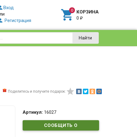

Вход

КОРЗИНА
ли
0
₽

Регистрация
Найти

Поделитесь и получите подарок:
Артикул:
16027
СООБЩИТЬ О
ПОСТУПЛЕНИИ