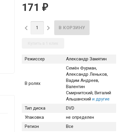
171
₽


Купить в 1 клик
Режиссер
Александр Замятин
Cемён Фурман
,
Александр Леньков
,
Вадим Андреев
,
В ролях
Валентин
Смирнитский
, Виталий
Альшанский
и другие
Тип диска
DVD
Упаковка
не определен
Регион
Все