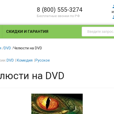
8 (800) 555-3274
и
Бесплатные звонки по РФ
СКИДКИ И ГАРАНТИЯ
я
/
DVD
/
Челюсти на DVD
рии:
DVD
Комедия
Русское
люсти на DVD