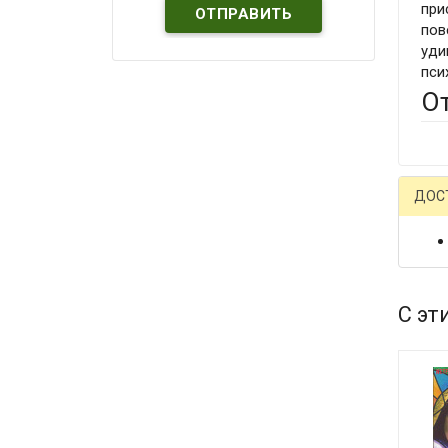
при
пов
уди
пси
О
ДОС
С эт