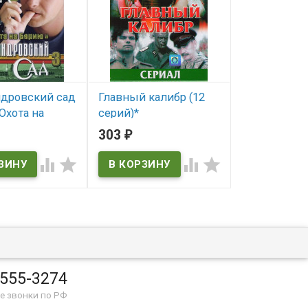
дровский сад
Главный калибр (12
Билет в гар
Охота на
серий)*
серий)*
9 серий)*
303
303
₽
₽
В наличии
В наличии
ичии




 555-3274
е звонки по РФ